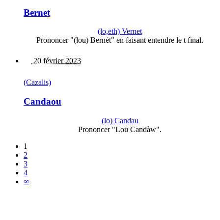
Bernet
(lo,eth) Vernet
Prononcer "(lou) Bernét" en faisant entendre le t final.
20 février 2023
(Cazalis)
Candaou
(lo) Candau
Prononcer "Lou Candàw".
1
2
3
4
∞