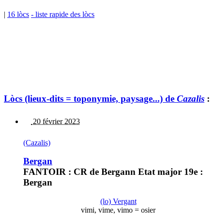
|
16 lòcs
- liste rapide des lòcs
Lòcs (lieux-dits = toponymie, paysage...) de
Cazalis
:
20 février 2023
(Cazalis)
Bergan
FANTOIR : CR de Bergann Etat major 19e :
Bergan
(lo) Vergant
vimi, vime, vimo = osier