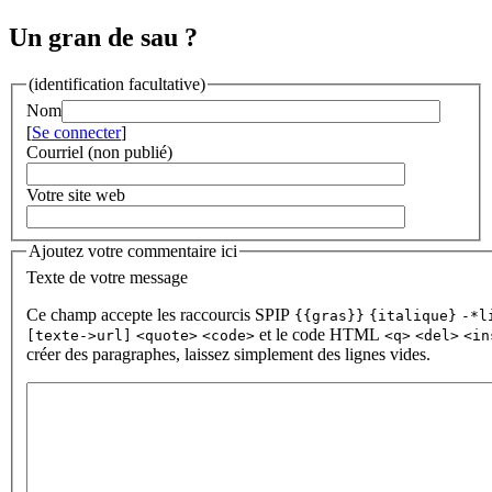
Un gran de sau ?
(identification facultative)
Nom
[
Se connecter
]
Courriel (non publié)
Votre site web
Ajoutez votre commentaire ici
Texte de votre message
Ce champ accepte les raccourcis SPIP
{{gras}}
{italique}
-*l
et le code HTML
[texte->url]
<quote>
<code>
<q>
<del>
<in
créer des paragraphes, laissez simplement des lignes vides.