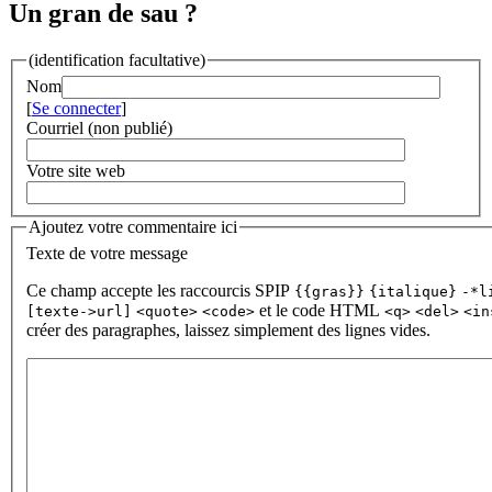
Un gran de sau ?
(identification facultative)
Nom
[
Se connecter
]
Courriel (non publié)
Votre site web
Ajoutez votre commentaire ici
Texte de votre message
Ce champ accepte les raccourcis SPIP
{{gras}}
{italique}
-*l
et le code HTML
[texte->url]
<quote>
<code>
<q>
<del>
<in
créer des paragraphes, laissez simplement des lignes vides.