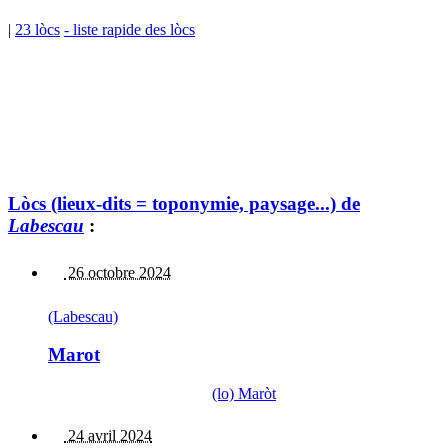
|
23 lòcs
- liste rapide des lòcs
Lòcs (lieux-dits = toponymie, paysage...) de
Labescau
:
26 octobre 2024
(Labescau)
Marot
(lo) Maròt
24 avril 2024