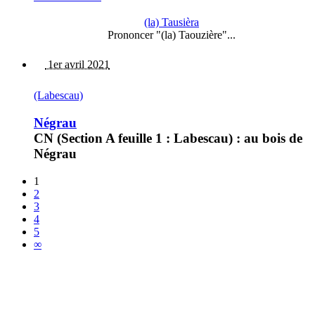
(la) Tausièra
Prononcer "(la) Taouzière"...
1er avril 2021
(Labescau)
Négrau
CN (Section A feuille 1 : Labescau) : au bois de
Négrau
1
2
3
4
5
∞