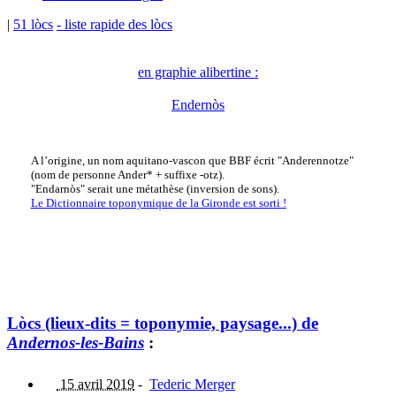
|
51 lòcs
- liste rapide des lòcs
en graphie alibertine :
Endernòs
A l’origine, un nom aquitano-vascon que BBF écrit "Anderennotze"
(nom de personne Ander* + suffixe -otz).
"Endarnòs" serait une métathèse (inversion de sons).
Le Dictionnaire toponymique de la Gironde est sorti !
Lòcs (lieux-dits = toponymie, paysage...) de
Andernos-les-Bains
:
15 avril 2019
-
Tederic Merger