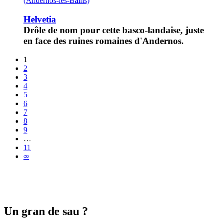
(Andernos-les-Bains)
Helvetia
Drôle de nom pour cette basco-landaise, juste
en face des ruines romaines d'Andernos.
1
2
3
4
5
6
7
8
9
…
11
∞
Un gran de sau ?