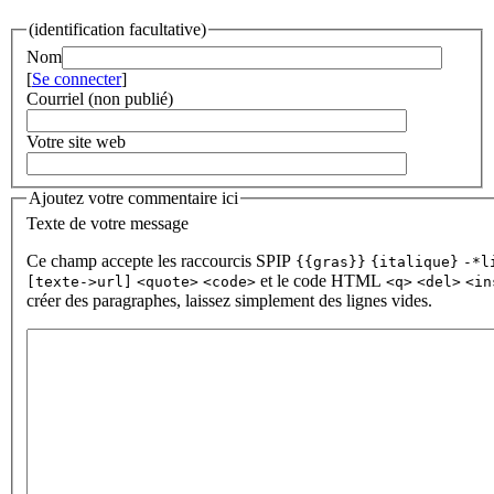
(identification facultative)
Nom
[
Se connecter
]
Courriel (non publié)
Votre site web
Ajoutez votre commentaire ici
Texte de votre message
Ce champ accepte les raccourcis SPIP
{{gras}}
{italique}
-*l
et le code HTML
[texte->url]
<quote>
<code>
<q>
<del>
<in
créer des paragraphes, laissez simplement des lignes vides.