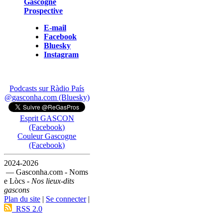
Gascogne
Prospective
E-mail
Facebook
Bluesky
Instagram
Podcasts sur Ràdio País
@gasconha.com (Bluesky)
Esprit GASCON
(Facebook)
Couleur Gascogne
(Facebook)
2024-2026
— Gasconha.com - Noms
e Lòcs -
Nos lieux-dits
gascons
Plan du site
|
Se connecter
|
RSS 2.0