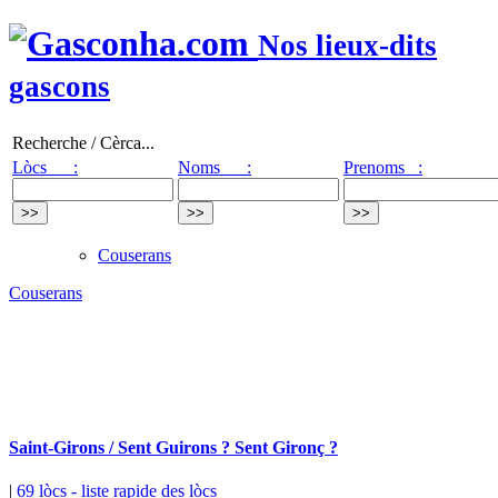
Nos lieux-dits
gascons
Recherche / Cèrca...
Lòcs :
Noms :
Prenoms :
Couserans
Couserans
Saint-Girons / Sent Guirons ? Sent Gironç ?
|
69 lòcs
- liste rapide des lòcs