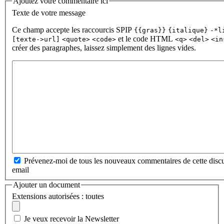
Ajoutez votre commentaire ici
Texte de votre message
Ce champ accepte les raccourcis SPIP
{{gras}}
{italique}
-*l
et le code HTML
[texte->url]
<quote>
<code>
<q>
<del>
<in
créer des paragraphes, laissez simplement des lignes vides.
Prévenez-moi de tous les nouveaux commentaires de cette discu
email
Ajouter un document
Extensions autorisées : toutes
Je veux recevoir la Newsletter