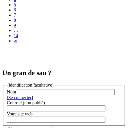
5
6
7
8
9
…
14
∞
Un gran de sau ?
(identification facultative)
Nom
[
Se connecter
]
Courriel (non publié)
Votre site web