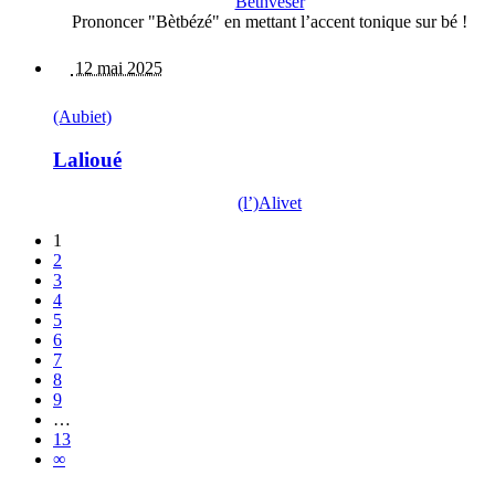
Bèthvéser
Prononcer "Bètbézé" en mettant l’accent tonique sur bé !
12 mai 2025
(Aubiet)
Lalioué
(l’)Alivet
1
2
3
4
5
6
7
8
9
…
13
∞