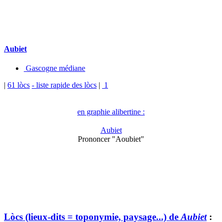
Aubiet
Gascogne médiane
|
61 lòcs
- liste rapide des lòcs
|
1
en graphie alibertine :
Aubiet
Prononcer "Aoubiet"
Lòcs (lieux-dits = toponymie, paysage...) de
Aubiet
: