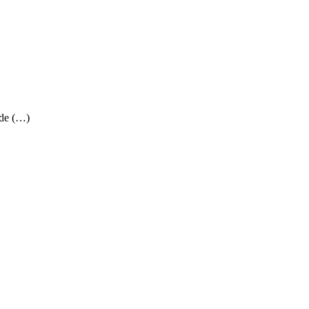
 de (…)