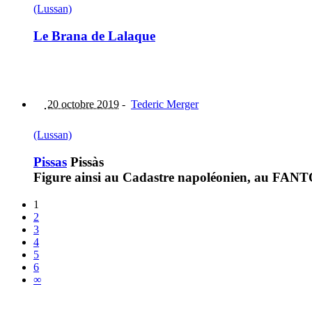
(Lussan)
Le Brana de Lalaque
20 octobre 2019
-
Tederic Merger
(Lussan)
Pissas
Pissàs
Figure ainsi au Cadastre napoléonien, au FANTO
1
2
3
4
5
6
∞