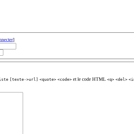
nnecter
]
et le code HTML
iste
[texte->url]
<quote>
<code>
<q>
<del>
<i