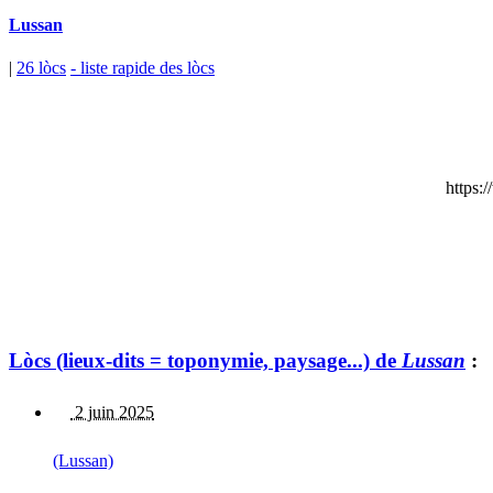
Lussan
|
26 lòcs
- liste rapide des lòcs
https:
Lòcs (lieux-dits = toponymie, paysage...) de
Lussan
:
2 juin 2025
(Lussan)