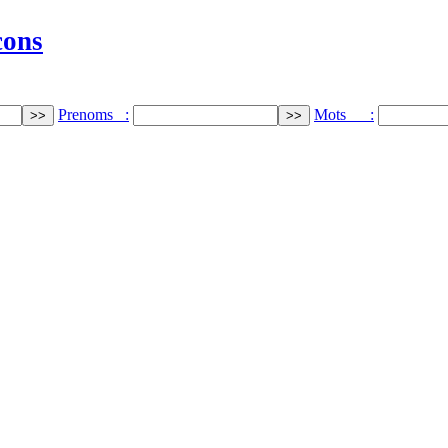
cons
Prenoms :
Mots :