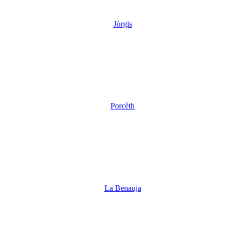
Jòrgis
Porcèth
La Benauja