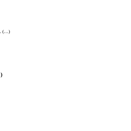
.. (…)
)