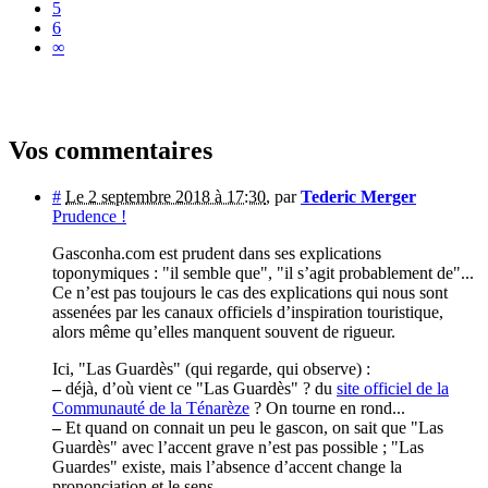
5
6
∞
Vos commentaires
#
Le 2 septembre 2018 à 17:30
,
par
Tederic Merger
Prudence !
Gasconha.com est prudent dans ses explications
toponymiques : "il semble que", "il s’agit probablement de"...
Ce n’est pas toujours le cas des explications qui nous sont
assenées par les canaux officiels d’inspiration touristique,
alors même qu’elles manquent souvent de rigueur.
Ici, "Las Guardès" (qui regarde, qui observe) :
–
déjà, d’où vient ce "Las Guardès" ? du
site officiel de la
Communauté de la Ténarèze
? On tourne en rond...
–
Et quand on connait un peu le gascon, on sait que "Las
Guardès" avec l’accent grave n’est pas possible ; "Las
Guardes" existe, mais l’absence d’accent change la
prononciation et le sens.