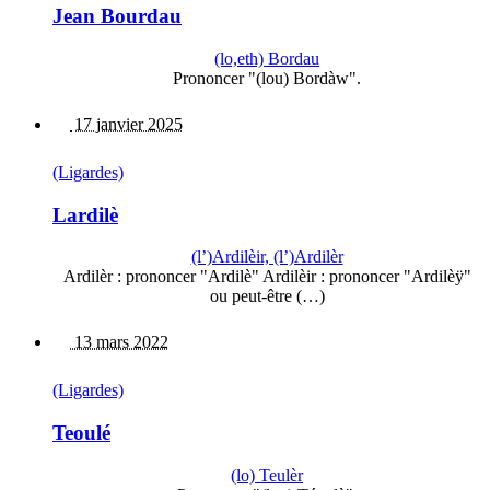
Jean Bourdau
(lo,eth) Bordau
Prononcer "(lou) Bordàw".
17 janvier 2025
(Ligardes)
Lardilè
(l’)Ardilèir, (l’)Ardilèr
Ardilèr : prononcer "Ardilè" Ardilèir : prononcer "Ardilèÿ"
ou peut-être (…)
13 mars 2022
(Ligardes)
Teoulé
(lo) Teulèr