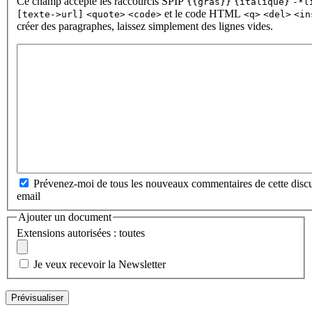
Ce champ accepte les raccourcis SPIP
{{gras}}
{italique}
-*l
et le code HTML
[texte->url]
<quote>
<code>
<q>
<del>
<in
créer des paragraphes, laissez simplement des lignes vides.
Prévenez-moi de tous les nouveaux commentaires de cette discu
email
Ajouter un document
Extensions autorisées : toutes
Je veux recevoir la Newsletter