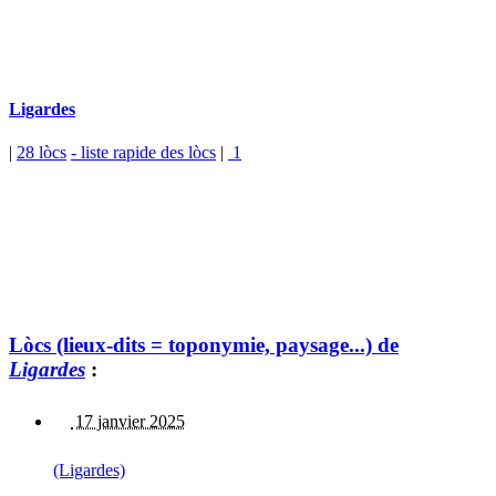
Ligardes
|
28 lòcs
- liste rapide des lòcs
|
1
Lòcs (lieux-dits = toponymie, paysage...) de
Ligardes
:
17 janvier 2025
(Ligardes)