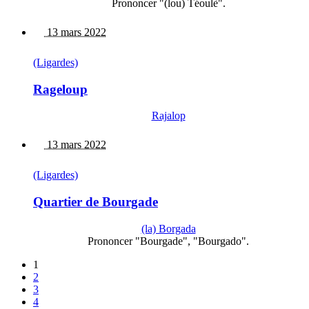
Prononcer "(lou) Téoulè".
13 mars 2022
(Ligardes)
Rageloup
Rajalop
13 mars 2022
(Ligardes)
Quartier de Bourgade
(la) Borgada
Prononcer "Bourgade", "Bourgado".
1
2
3
4