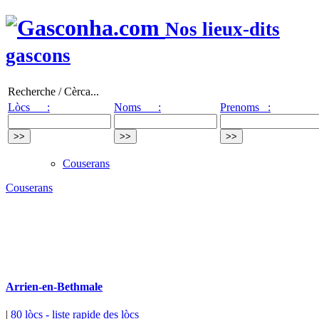
Nos lieux-dits
gascons
Recherche / Cèrca...
Lòcs :
Noms :
Prenoms :
Couserans
Couserans
Arrien-en-Bethmale
|
80 lòcs
- liste rapide des lòcs