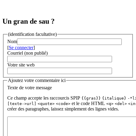
Un gran de sau ?
(identification facultative)
Nom
[
Se connecter
]
Courriel (non publié)
Votre site web
Ajoutez votre commentaire ici
Texte de votre message
Ce champ accepte les raccourcis SPIP
{{gras}}
{italique}
-*l
et le code HTML
[texte->url]
<quote>
<code>
<q>
<del>
<in
créer des paragraphes, laissez simplement des lignes vides.