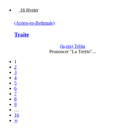
16 février
(Arrien-en-Bethmale)
Traite
(la,era) Trèita
Prononcer "La Treÿto"...
1
2
3
4
5
6
7
8
9
…
16
∞