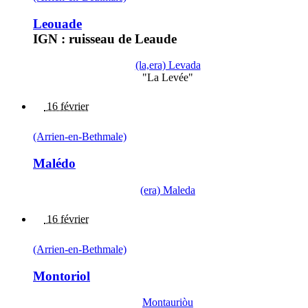
Leouade
IGN : ruisseau de Leaude
(la,era) Levada
"La Levée"
16 février
(Arrien-en-Bethmale)
Malédo
(era) Maleda
16 février
(Arrien-en-Bethmale)
Montoriol
Montauriòu