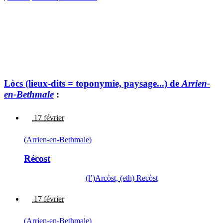
Lòcs (lieux-dits = toponymie, paysage...) de
Arrien-
en-Bethmale
:
17 février
(Arrien-en-Bethmale)
Récost
(l’)Arcòst, (eth) Recòst
17 février
(Arrien-en-Bethmale)