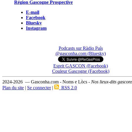
Région Gascogne Prospective
E-mail
Facebook
Bluesky
Instagram
Podcasts sur Ràdio País
@gasconha.com (Bluesky)
Esprit GASCON (Facebook)
Couleur Gascogne (Facebook)
2024-2026 — Gasconha.com - Noms e Lòcs -
Nos lieux-dits gascon
Plan du site
|
Se connecter
|
RSS 2.0