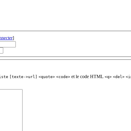
nnecter
]
et le code HTML
iste
[texte->url]
<quote>
<code>
<q>
<del>
<i