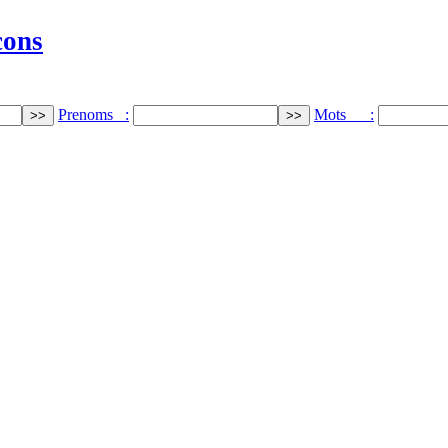
cons
Prenoms :
Mots :