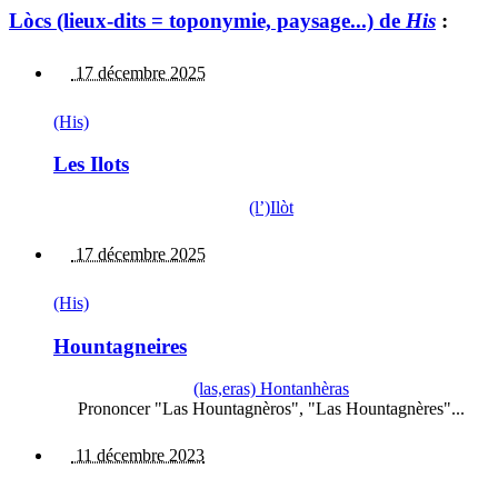
Lòcs (lieux-dits = toponymie, paysage...) de
His
:
17 décembre 2025
(His)
Les Ilots
(l’)Ilòt
17 décembre 2025
(His)
Hountagneires
(las,eras) Hontanhèras
Prononcer "Las Hountagnèros", "Las Hountagnères"...
11 décembre 2023