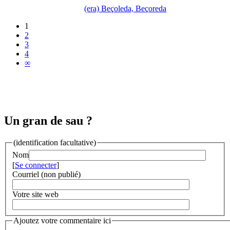
(era) Beçoleda, Beçoreda
1
2
3
4
∞
Un gran de sau ?
(identification facultative)
Nom
[
Se connecter
]
Courriel (non publié)
Votre site web
Ajoutez votre commentaire ici