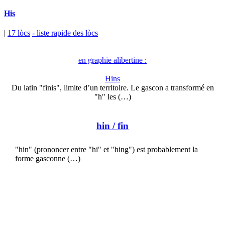
His
|
17 lòcs
- liste rapide des lòcs
en graphie alibertine :
Hins
Du latin "finis", limite d’un territoire. Le gascon a transformé en
"h" les (…)
hin
/ fin
"hin" (prononcer entre "hi" et "hing") est probablement la
forme gasconne (…)