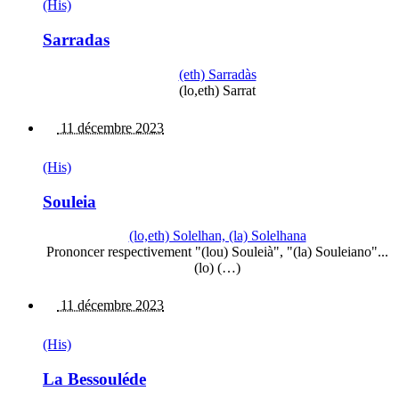
(His)
Sarradas
(eth) Sarradàs
(lo,eth) Sarrat
11 décembre 2023
(His)
Souleia
(lo,eth) Solelhan, (la) Solelhana
Prononcer respectivement "(lou) Souleià", "(la) Souleiano"...
(lo) (…)
11 décembre 2023
(His)
La Bessouléde