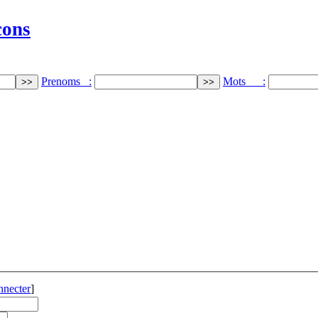
cons
Prenoms :
Mots :
nnecter
]