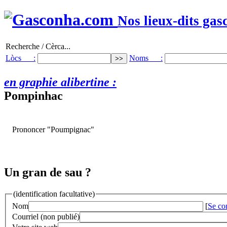
Nos lieux-dits gas
Recherche / Cèrca...
Lòcs :
Noms :
en graphie alibertine :
Pompinhac
Prononcer "Poumpignac"
Un gran de sau ?
(identification facultative)
Nom
[
Se co
Courriel (non publié)