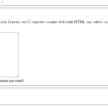
et le code HTML
iste
[texte->url]
<quote>
<code>
<q>
<del>
<i
ssion par email