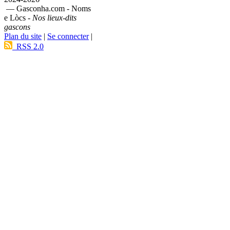
— Gasconha.com - Noms
e Lòcs -
Nos lieux-dits
gascons
Plan du site
|
Se connecter
|
RSS 2.0