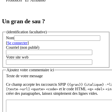
Prononcer "Er’Arribasso"
Un gran de sau ?
(identification facultative)
Nom
[
Se connecter
]
Courriel (non publié)
Votre site web
Ajoutez votre commentaire ici
Texte de votre message
Ce champ accepte les raccourcis SPIP
{{gras}}
{italique}
-*l
et le code HTML
[texte->url]
<quote>
<code>
<q>
<del>
<in
créer des paragraphes, laissez simplement des lignes vides.