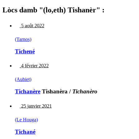
Lòcs damb "(lo,eth) Tishanèr" :
5 août 2022
(Tarnos)
Tichené
4 février 2022
(Aubiet)
Tichanère
Tishanèra
/
Tichanèro
25 janvier 2021
(Le Houga)
Tichané