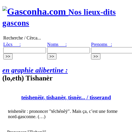
Nos lieux-dits
gascons
Recherche / Cèrca...
Lòcs :
Noms :
Prenoms :
en graphie alibertine :
(lo,eth) Tishanèr
teishenèir, tishanèr, tisnèr...
/ tisserand
teishenèir : prononcer "téchénèÿ". Mais ça, c’est une forme
nord-gasconne. (…)