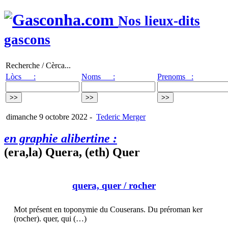
Nos lieux-dits
gascons
Recherche / Cèrca...
Lòcs :
Noms :
Prenoms :
dimanche 9 octobre 2022
-
Tederic Merger
en graphie alibertine :
(era,la) Quera, (eth) Quer
quera, quer
/ rocher
Mot présent en toponymie du Couserans. Du préroman ker
(rocher). quer, qui (…)