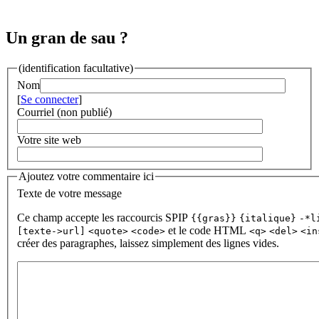
Un gran de sau ?
(identification facultative)
Nom
[
Se connecter
]
Courriel (non publié)
Votre site web
Ajoutez votre commentaire ici
Texte de votre message
Ce champ accepte les raccourcis SPIP
{{gras}}
{italique}
-*l
et le code HTML
[texte->url]
<quote>
<code>
<q>
<del>
<in
créer des paragraphes, laissez simplement des lignes vides.