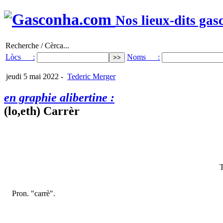
Nos lieux-dits gas
Recherche / Cèrca...
Lòcs :
Noms :
jeudi 5 mai 2022
-
Tederic Merger
en graphie alibertine :
(lo,eth) Carrèr
T
Pron. "carrè".