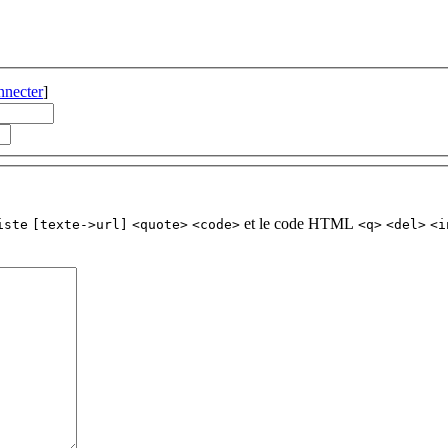
nnecter
]
et le code HTML
iste
[texte->url]
<quote>
<code>
<q>
<del>
<i