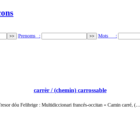
cons
Prenoms :
Mots :
carrèr
/ (chemin) carrossable
resor dóu Felibrige : Multidiccionari francés-occitan « Camin carré, (