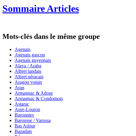
Sommaire Articles
Mots-clés dans le même groupe
Agenais
Agenais gascon
Agenais guyennais
Alava / Araba
Albret landais
Albret néracais
Aragon voisin
Aran
Armagnac & Adour
Armagnac & Condomois
Astarac
Aure-Louron
Baronnies
Barousse / Varossa
Bas Adour
Bazadais