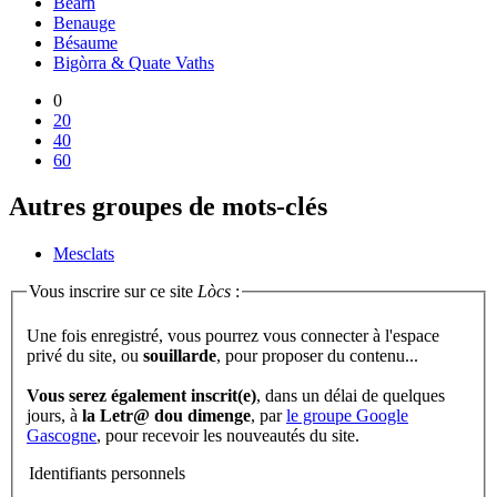
Béarn
Benauge
Bésaume
Bigòrra & Quate Vaths
0
20
40
60
Autres groupes de mots-clés
Mesclats
Vous inscrire sur ce site
Lòcs
:
Une fois enregistré, vous pourrez vous connecter à l'espace
privé du site, ou
souillarde
, pour proposer du contenu...
Vous serez également inscrit(e)
, dans un délai de quelques
jours, à
la Letr@ dou dimenge
, par
le groupe Google
Gascogne
, pour recevoir les nouveautés du site.
Identifiants personnels