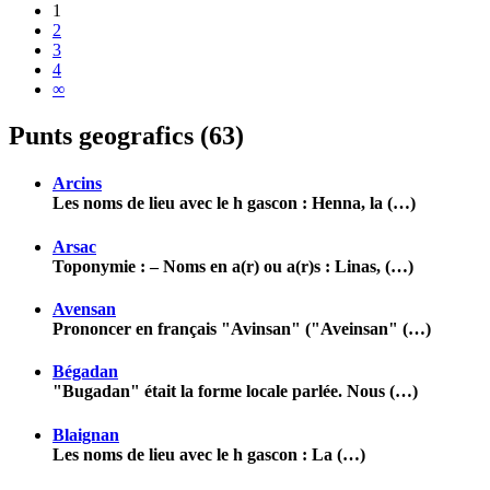
1
2
3
4
∞
Punts geografics (63)
Arcins
Les noms de lieu avec le h gascon : Henna, la (…)
Arsac
Toponymie : – Noms en a(r) ou a(r)s : Linas, (…)
Avensan
Prononcer en français "Avinsan" ("Aveinsan" (…)
Bégadan
"Bugadan" était la forme locale parlée. Nous (…)
Blaignan
Les noms de lieu avec le h gascon : La (…)