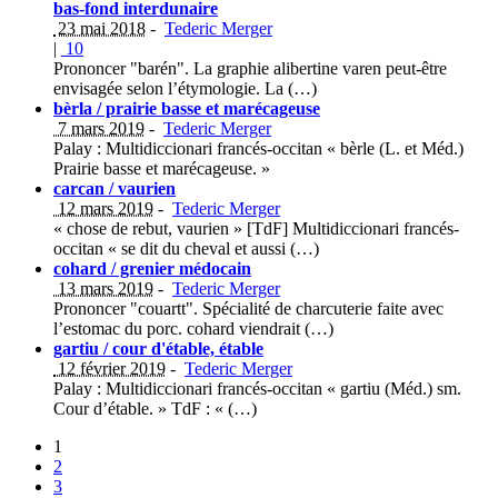
bas-fond interdunaire
23 mai 2018
-
Tederic Merger
|
10
Prononcer "barén". La graphie alibertine varen peut-être
envisagée selon l’étymologie. La (…)
bèrla / prairie basse et marécageuse
7 mars 2019
-
Tederic Merger
Palay : Multidiccionari francés-occitan « bèrle (L. et Méd.)
Prairie basse et marécageuse. »
carcan / vaurien
12 mars 2019
-
Tederic Merger
« chose de rebut, vaurien » [TdF] Multidiccionari francés-
occitan « se dit du cheval et aussi (…)
cohard / grenier médocain
13 mars 2019
-
Tederic Merger
Prononcer "couartt". Spécialité de charcuterie faite avec
l’estomac du porc. cohard viendrait (…)
gartiu / cour d'étable, étable
12 février 2019
-
Tederic Merger
Palay : Multidiccionari francés-occitan « gartiu (Méd.) sm.
Cour d’étable. » TdF : « (…)
1
2
3