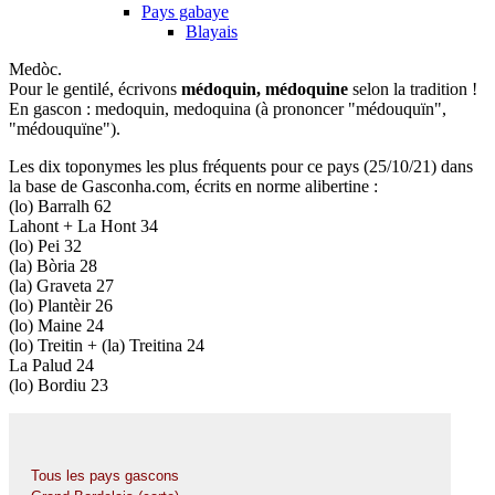
Pays gabaye
Blayais
Medòc.
Pour le gentilé, écrivons
médoquin, médoquine
selon la tradition !
En gascon : medoquin, medoquina (à prononcer "médouquïn",
"médouquïne").
Les dix toponymes les plus fréquents pour ce pays (25/10/21) dans
la base de Gasconha.com, écrits en norme alibertine :
(lo) Barralh 62
Lahont + La Hont 34
(lo) Pei 32
(la) Bòria 28
(la) Graveta 27
(lo) Plantèir 26
(lo) Maine 24
(lo) Treitin + (la) Treitina 24
La Palud 24
(lo) Bordiu 23