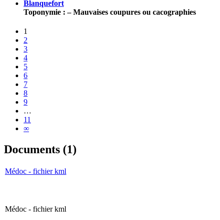
Blanquefort
Toponymie : – Mauvaises coupures ou cacographies
1
2
3
4
5
6
7
8
9
…
11
∞
Documents (1)
Médoc - fichier kml
Médoc - fichier kml