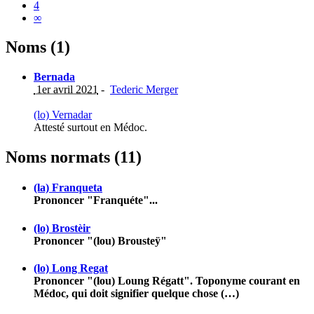
4
∞
Noms (1)
Bernada
1er avril 2021
-
Tederic Merger
(lo) Vernadar
Attesté surtout en Médoc.
Noms normats (11)
(la) Franqueta
Prononcer "Franquéte"...
(lo) Brostèir
Prononcer "(lou) Brousteÿ"
(lo) Long Regat
Prononcer "(lou) Loung Régatt". Toponyme courant en
Médoc, qui doit signifier quelque chose (…)