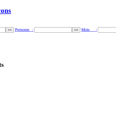
cons
Prenoms :
Mots :
ts