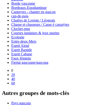
Borde vasconne
Bordeaux-Euratlantique
Cantayres - chanter en gascon
cap-de-paja
Chafres de Leujats / Léogeats
Chasse et chasseurs / Casse é cassaÿres
Clocher-mur
Courses landaises & jeux taurins
Ecologie
Entre-deux-Mers
Esprit Airial
Esprit Bastide
Esprit Cabane
Faux féminin
Fiertat gascoune/gascona
0
20
40
60
Autres groupes de mots-clés
Pays gascons