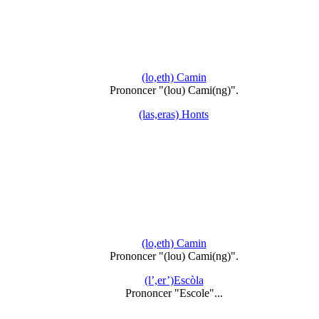
(lo,eth) Camin
Prononcer "(lou) Cami(ng)".
(las,eras) Honts
(lo,eth) Camin
Prononcer "(lou) Cami(ng)".
(l’,er’)Escòla
Prononcer "Escole"...