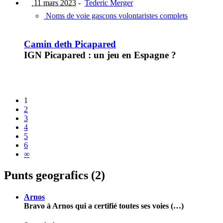
11 mars 2023
-
Tederic Merger
Noms de voie gascons volontaristes complets
Camin deth Picapared
IGN Picapared : un jeu en Espagne ?
1
2
3
4
5
6
∞
Punts geografics (2)
Arnos
Bravo à Arnos qui a certifié toutes ses voies (…)