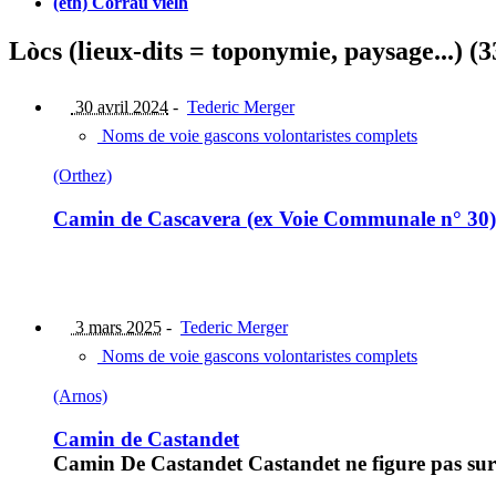
(eth) Corrau vielh
Lòcs (lieux-dits = toponymie, paysage...) (3
30 avril 2024
-
Tederic Merger
Noms de voie gascons volontaristes complets
(Orthez)
Camin de Cascavera (ex Voie Communale n° 30)
3 mars 2025
-
Tederic Merger
Noms de voie gascons volontaristes complets
(Arnos)
Camin de Castandet
Camin De Castandet Castandet ne figure pas sur l