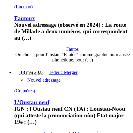
(Lucmau)
Fautoux
Nouvel adressage (observé en 2024) : La route
de Millade a deux numéros, qui correspondent
au (…)
Fautós
On choisit pour l’instant "Fautós" comme graphie normalisée
phonétique, pour (…)
18 mai 2023
-
Tederic Merger
Nouvel adressage
(Coimères)
L’Oustau neuf
IGN : l'Oustau neuf CN (TA) : Loustau-Noöu
(qui atteste la prononciation nòu) Etat major
19e : (…)