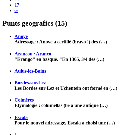
17
∞
Punts geografics (15)
Anoye
Adressage : Anoye a certifié (bravo !) des (…)
Arancou / Aranco
"Erango" en basque. "En 1305, 3/4 des (…)
Aulus-les-Bains
Bordes-sur-Lez
Les Bordes-sur-Lez et Uchentein ont formé en (…)
Coimères
Etymologie : columellas (lié à une antique (…)
Escala
Pour le nouvel adressage, Escala a choisi une (…)
1