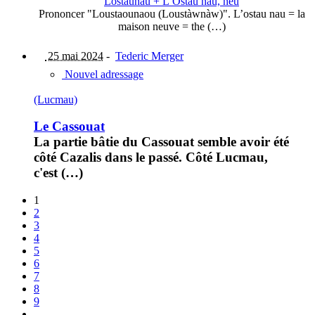
Lostaunau + L’Ostau nau, nèu
Prononcer "Loustaounaou (Loustàwnàw)". L’ostau nau = la
maison neuve = the (…)
25 mai 2024
-
Tederic Merger
Nouvel adressage
(Lucmau)
Le Cassouat
La partie bâtie du Cassouat semble avoir été
côté Cazalis dans le passé. Côté Lucmau,
c'est (…)
1
2
3
4
5
6
7
8
9
…