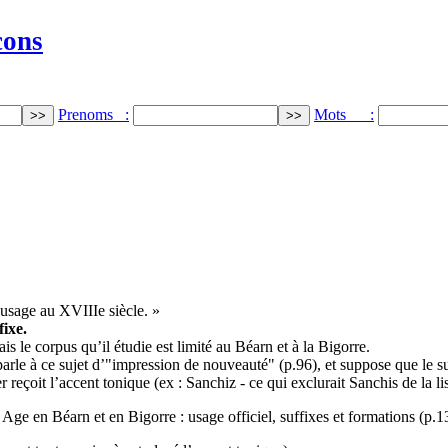
cons
Prenoms :
Mots :
usage au XVIIIe siècle. »
fixe.
ais le corpus qu’il étudie est limité au Béarn et à la Bigorre.
parle à ce sujet d’"impression de nouveauté" (p.96), et suppose que le suf
 reçoit l’accent tonique (ex : Sanchiz - ce qui exclurait Sanchis de la lis
 en Béarn et en Bigorre : usage officiel, suffixes et formations (p.13