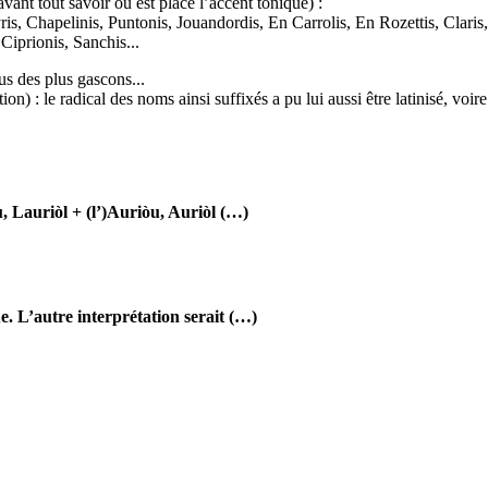
avant tout savoir où est placé l’accent tonique) :
is, Chapelinis, Puntonis, Jouandordis, En Carrolis, En Rozettis, Claris, 
iprionis, Sanchis...
s des plus gascons...
tion) : le radical des noms ainsi suffixés a pu lui aussi être latinisé, vo
, Lauriòl + (l’)Auriòu, Auriòl (…)
e. L’autre interprétation serait (…)