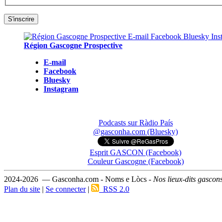
Région Gascogne Prospective
E-mail
Facebook
Bluesky
Instagram
Podcasts sur Ràdio País
@gasconha.com (Bluesky)
Esprit GASCON (Facebook)
Couleur Gascogne (Facebook)
2024-2026 — Gasconha.com - Noms e Lòcs -
Nos lieux-dits gascon
Plan du site
|
Se connecter
|
RSS 2.0