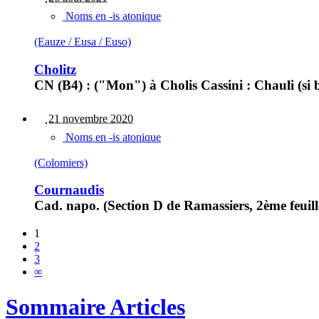
Noms en -is atonique
(Eauze / Eusa / Euso)
Cholitz
CN (B4) : ("Mon") à Cholis Cassini : Chauli (si 
21 novembre 2020
Noms en -is atonique
(Colomiers)
Cournaudis
Cad. napo. (Section D de Ramassiers, 2ème feuil
1
2
3
∞
Sommaire Articles