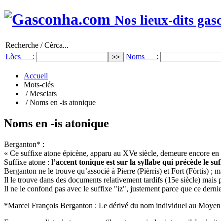
Nos lieux-dits gas
Recherche / Cèrca...
Lòcs :
Noms :
Accueil
Mots-clés
/ Mesclats
/ Noms en -is atonique
Noms en -is atonique
Berganton* :
« Ce suffixe atone épicène, apparu au XVe siècle, demeure encore en 
Suffixe atone :
l’accent tonique est sur la syllabe qui précède le suf
Berganton ne le trouve qu’associé à Pierre (Pièrris) et Fort (Fòrtis) ; m
Il le trouve dans des documents relativement tardifs (15e siècle) mais 
Il ne le confond pas avec le suffixe "iz", justement parce que ce dernier
*Marcel François Berganton : Le dérivé du nom individuel au Moyen Age