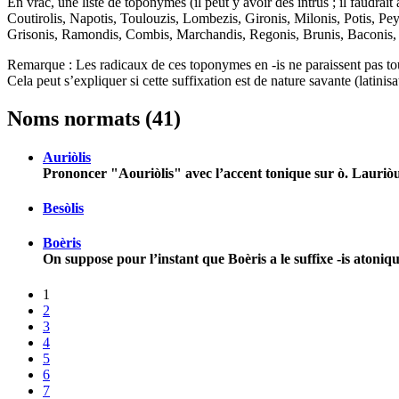
En vrac, une liste de toponymes (il peut y avoir des intrus ; il faudrait 
Coutirolis, Napotis, Toulouzis, Lombezis, Gironis, Milonis, Potis, Peyr
Grisonis, Ramondis, Combis, Marchandis, Regonis, Brunis, Baconis, C
Remarque : Les radicaux de ces toponymes en -is ne paraissent pas tou
Cela peut s’expliquer si cette suffixation est de nature savante (latinisa
Noms normats (41)
Auriòlis
Prononcer "Aouriòlis" avec l’accent tonique sur ò. Lauriòu
Besòlis
Boèris
On suppose pour l’instant que Boèris a le suffixe -is atoniqu
1
2
3
4
5
6
7