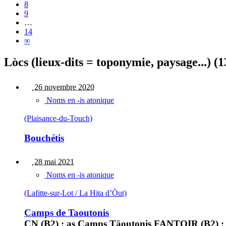
8
9
…
14
∞
Lòcs (lieux-dits = toponymie, paysage...) (1
26 novembre 2020
Noms en -is atonique
(Plaisance-du-Touch)
Bouchétis
28 mai 2021
Noms en -is atonique
(Lafitte-sur-Lot / La Hita d’Òut)
Camps de Taoutonis
CN (B2) : as Camps Täoutonis FANTOIR (B2) : C