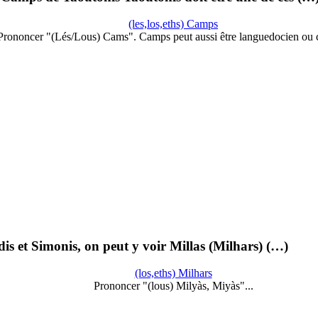
(les,los,eths) Camps
Prononcer "(Lés/Lous) Cams". Camps peut aussi être languedocien ou c
s et Simonis, on peut y voir Millas (Milhars) (…)
(los,eths) Milhars
Prononcer "(lous) Milyàs, Miyàs"...