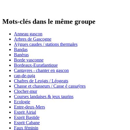
Mots-clés dans le même groupe
Anneau gascon
Arbres de Gascogne
Aÿgues caudes / stations thermales
Bandas
Banèras
Borde vasconne
Bordeaux-Euratlantique
Cantayres - chanter en gascon
cap-de-paja
Chafres de Leujats / Léogeats
Chasse et chasseurs / Casse é cassaÿres
Clocher-mur
Courses landaises & jeux taurins
Ecologie
Entre-deux-Mers
Esprit Airial
Esprit Bastide
Esprit Cabane
Faux féminin