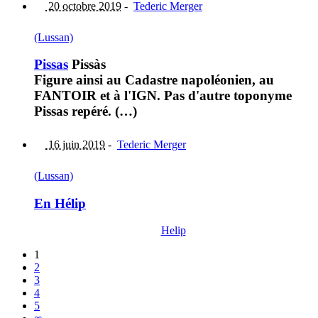
20 octobre 2019
-
Tederic Merger
(Lussan)
Pissas
Pissàs
Figure ainsi au Cadastre napoléonien, au
FANTOIR et à l'IGN. Pas d'autre toponyme
Pissas repéré. (…)
16 juin 2019
-
Tederic Merger
(Lussan)
En Hélip
Helip
1
2
3
4
5