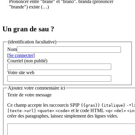
Prononcer entre "brane" et "brano". branda (prononcer
"brande") existe (…)
Un gran de sau ?
(identification facultative)
Nom
[
Se connecter
]
Courriel (non publié)
Votre site web
Ajoutez votre commentaire ici
Texte de votre message
Ce champ accepte les raccourcis SPIP
{{gras}}
{italique}
-*l
et le code HTML
[texte->url]
<quote>
<code>
<q>
<del>
<in
créer des paragraphes, laissez simplement des lignes vides.