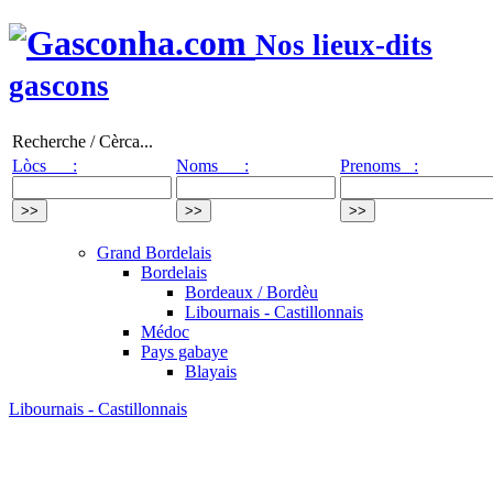
Nos lieux-dits
gascons
Recherche / Cèrca...
Lòcs :
Noms :
Prenoms :
Grand Bordelais
Bordelais
Bordeaux / Bordèu
Libournais - Castillonnais
Médoc
Pays gabaye
Blayais
Libournais - Castillonnais