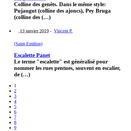
Colline des genêts. Dans le même style:
Pujaugut (colline des ajoncs), Pey Bruga
(colline des (…)
13 janvier 2019
-
Vincent P.
(Saint-Emilion)
Escalette Panet
Le terme "escalette" est généralisé pour
nommer les rues pentues, souvent en escalier,
de (…)
1
2
3
4
5
6
7
8
9