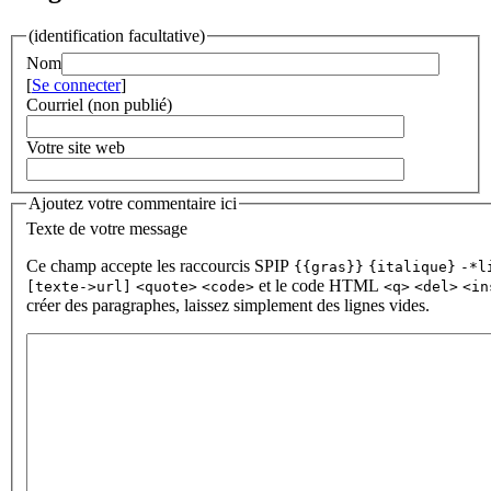
(identification facultative)
Nom
[
Se connecter
]
Courriel (non publié)
Votre site web
Ajoutez votre commentaire ici
Texte de votre message
Ce champ accepte les raccourcis SPIP
{{gras}}
{italique}
-*l
et le code HTML
[texte->url]
<quote>
<code>
<q>
<del>
<in
créer des paragraphes, laissez simplement des lignes vides.