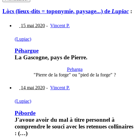
Lòcs (lieux-dits = toponymie, paysage...) de
Lupiac
:
15 mai 2020
-
Vincent P.
(Lupiac)
Péhargue
La Gascogne, pays de Pierre.
Peharga
"Pierre de la forge" ou "pied de la forge" ?
14 mai 2020
-
Vincent P.
(Lupiac)
Péborde
J'avoue avoir du mal à titre personnel à
comprendre le souci avec les retenues collinaires
: (…)