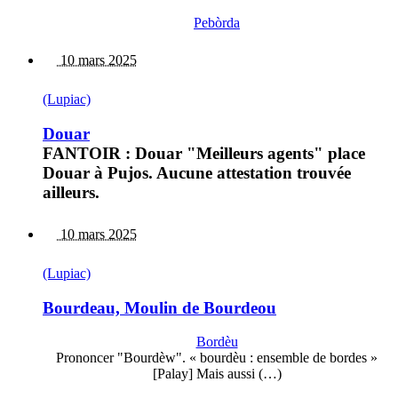
Pebòrda
10 mars 2025
(Lupiac)
Douar
FANTOIR : Douar "Meilleurs agents" place
Douar à Pujos. Aucune attestation trouvée
ailleurs.
10 mars 2025
(Lupiac)
Bourdeau, Moulin de Bourdeou
Bordèu
Prononcer "Bourdèw". « bourdèu : ensemble de bordes »
[Palay] Mais aussi (…)