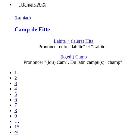
10 mars 2025
(Lupiac)
Camp de Fitte
Lahita + (la,era) Hita
Prononcer entre "lahitte" et "Lahito".
(lo,eth) Camp
Prononcer "(lou) Cam". Du latin campu(s) "champ".
1
2
3
4
5
6
7
8
9
…
15
∞