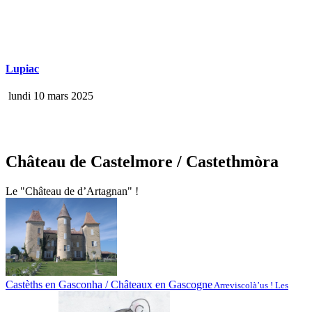
Lupiac
lundi 10 mars 2025
Château de Castelmore
/ Castethmòra
Le "Château de d’Artagnan" !
Castèths en Gasconha / Châteaux en Gascogne
Arreviscolà’us ! Les