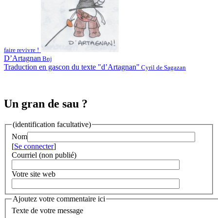
faire revivre !
D’Artagnan
Bnj
Traduction en gascon du texte "d’Artagnan"
Cyril de Sagazan
Un gran de sau ?
(identification facultative)
Nom
[
Se connecter
]
Courriel (non publié)
Votre site web
Ajoutez votre commentaire ici
Texte de votre message