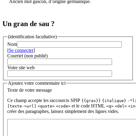
Ancien mot gascon, d’origine germanique.
Un gran de sau ?
(identification facultative)
Nom
[
Se connecter
]
Courriel (non publié)
Votre site web
Ajoutez votre commentaire ici
Texte de votre message
Ce champ accepte les raccourcis SPIP
{{gras}}
{italique}
-*l
et le code HTML
[texte->url]
<quote>
<code>
<q>
<del>
<in
créer des paragraphes, laissez simplement des lignes vides.