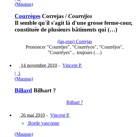
(Maupas)
Courrèges
Correjas
/
Courréjos
Il semble qu'il s'agit là d'une grosse ferme-cour,
constituée de plusieurs bâtiments qui (…)
(las,eras) Correjas
Prononcer "Courréjes", "Courréyos", "Courréjos",
"Courréyes"... toujours (…)
14 novembre 2010
-
Vincent P.
|
1
(Maupas)
Billard
Bilhart ?
Bilhart ?
26 mai 2010
-
Vincent P.
Borde vasconne
(Maupas)