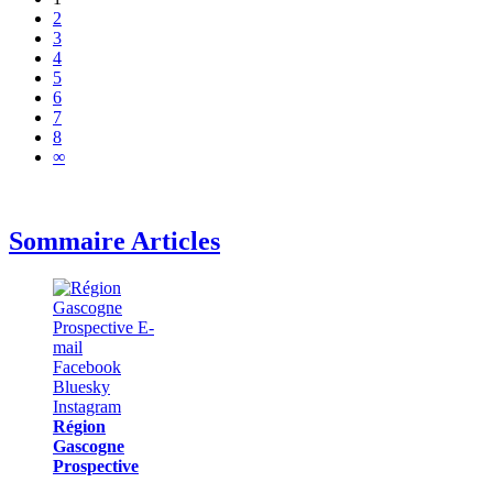
2
3
4
5
6
7
8
∞
Sommaire Articles
Région
Gascogne
Prospective