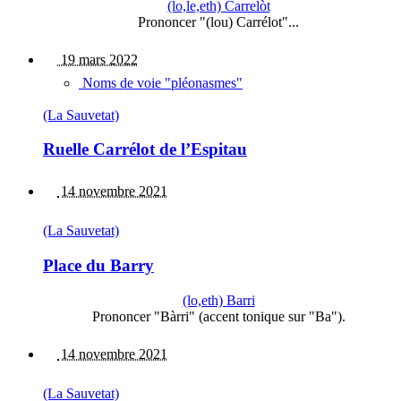
(lo,le,eth) Carrelòt
Prononcer "(lou) Carrélot"...
19 mars 2022
Noms de voie "pléonasmes"
(La Sauvetat)
Ruelle Carrélot de l’Espitau
14 novembre 2021
(La Sauvetat)
Place du Barry
(lo,eth) Barri
Prononcer "Bàrri" (accent tonique sur "Ba").
14 novembre 2021
(La Sauvetat)