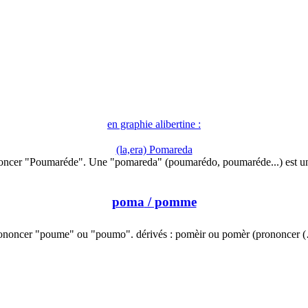
en graphie alibertine :
(la,era) Pomareda
oncer "Poumaréde". Une "pomareda" (poumarédo, poumaréde...) est u
poma
/ pomme
ononcer "poume" ou "poumo". dérivés : pomèir ou pomèr (prononcer 