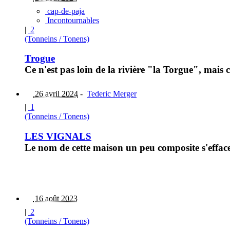
cap-de-paja
Incontournables
|
2
(Tonneins / Tonens)
Trogue
Ce n'est pas loin de la rivière "la Torgue", mais
26 avril 2024
-
Tederic Merger
|
1
(Tonneins / Tonens)
LES VIGNALS
Le nom de cette maison un peu composite s'effac
16 août 2023
|
2
(Tonneins / Tonens)