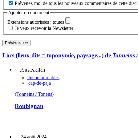
Prévenez-moi de tous les nouveaux commentaires de cette discu
Ajouter un document
Extensions autorisées : toutes
Je veux recevoir la Newsletter
Lòcs (lieux-dits = toponymie, paysage...) de
Tonneins 
3 mars 2025
Incontournables
cap-de-paja
(Tonneins / Tonens)
Roubignan
24 août 2024