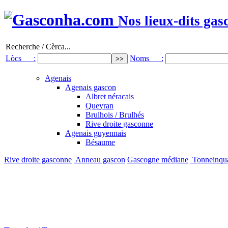
Nos lieux-dits gas
Recherche / Cèrca...
Lòcs :
Noms :
Agenais
Agenais gascon
Albret néracais
Queyran
Brulhois / Brulhés
Rive droite gasconne
Agenais guyennais
Bésaume
Rive droite gasconne
Anneau gascon
Gascogne médiane
Tonneinqu