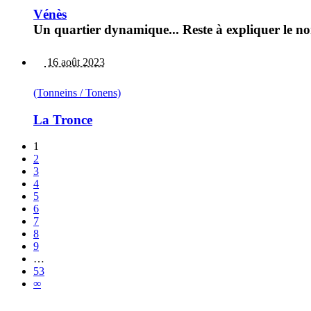
Vénès
Un quartier dynamique... Reste à expliquer le n
16 août 2023
(Tonneins / Tonens)
La Tronce
1
2
3
4
5
6
7
8
9
…
53
∞