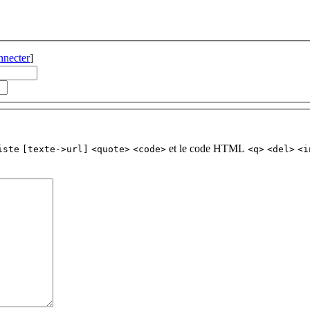
nnecter
]
et le code HTML
iste
[texte->url]
<quote>
<code>
<q>
<del>
<i