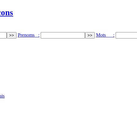
cons
Prenoms :
Mots :
ais