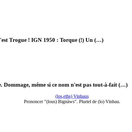
 c'est Trogue ! IGN 1950 : Torque (!) Un (…)
e. Dommage, même si ce nom n'est pas tout-à-fait (…)
(los,eths) Vinhaus
Prononcer "(lous) Bignàws". Pluriel de (lo) Vinhau.