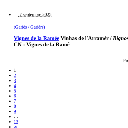
7 septembre 2025
(Gariès / Garièrs)
Vignes de la Ramée
Vinhas de l'Arramèr
/
Bignos
CN : Vignes de la Ramé
Pr
1
2
3
4
5
6
7
8
9
…
13
∞