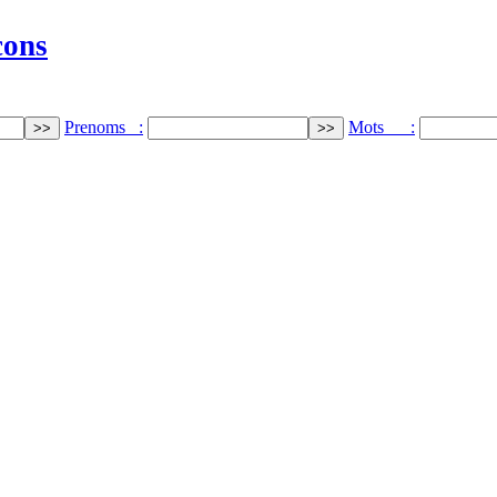
cons
Prenoms :
Mots :