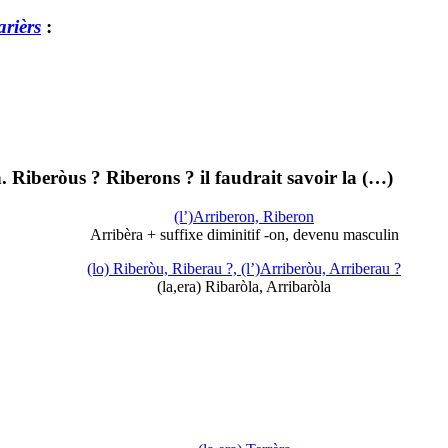
arièrs
:
 Riberòus ? Riberons ? il faudrait savoir la (…)
(l’)Arriberon, Riberon
Arribèra + suffixe diminitif -on, devenu masculin
(lo) Riberòu, Riberau ?, (l’)Arriberòu, Arriberau ?
(la,era) Ribaròla, Arribaròla