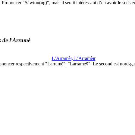
Prononcer "Sàwtou(ng)", mais il serait intéressant d’en avoir le sens 
 de l'Arramè
L’Arramèr, L’Arramèir
ononcer respectivement "Larramè", "Larrameÿ". Le second est nord-g