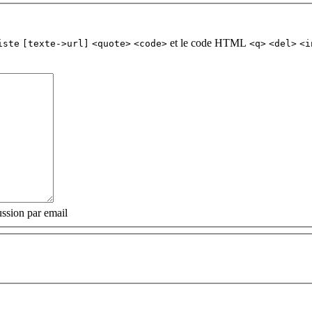
et le code HTML
iste
[texte->url]
<quote>
<code>
<q>
<del>
<i
ssion par email