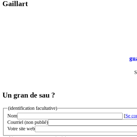
Gaillart
gu
S
Un gran de sau ?
(identification facultative)
Nom
[
Se co
Courriel (non publié)
Votre site web