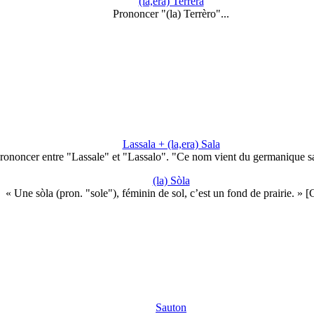
(la,era) Terrèra
Prononcer "(la) Terrèro"...
Lassala + (la,era) Sala
rononcer entre "Lassale" et "Lassalo". "Ce nom vient du germanique s
(la) Sòla
« Une sòla (pron. "sole"), féminin de sol, c’est un fond de prairie. » 
Sauton