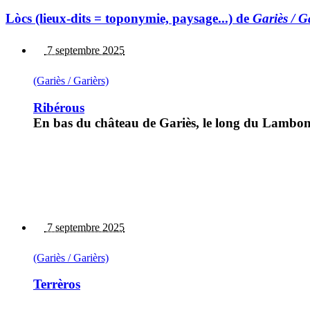
Lòcs (lieux-dits = toponymie, paysage...) de
Gariès / G
7 septembre 2025
(Gariès / Garièrs)
Ribérous
En bas du château de Gariès, le long du Lambon.
7 septembre 2025
(Gariès / Garièrs)
Terrèros