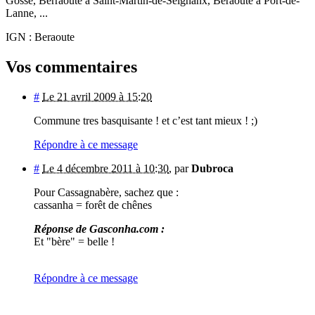
Gosse, Berraoute à Saint-Martin-de-Seignanx, Beraoute à Port-de-
Lanne, ...
IGN : Beraoute
Vos commentaires
#
Le 21 avril 2009 à 15:20
Commune tres basquisante ! et c’est tant mieux ! ;)
Répondre à ce message
#
Le 4 décembre 2011 à 10:30
,
par
Dubroca
Pour Cassagnabère, sachez que :
cassanha = forêt de chênes
Réponse de Gasconha.com :
Et "bère" = belle !
Répondre à ce message