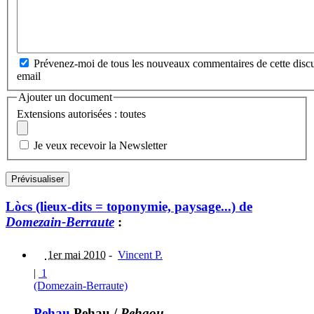
Prévenez-moi de tous les nouveaux commentaires de cette discu
email
Ajouter un document
Extensions autorisées : toutes
Je veux recevoir la Newsletter
Lòcs (lieux-dits = toponymie, paysage...) de
Domezain-Berraute
:
1er mai 2010
-
Vincent P.
|
1
(Domezain-Berraute)
Pehau
Pehau
/
Pehaou