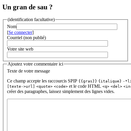
Un gran de sau ?
(identification facultative)
Nom
[
Se connecter
]
Courriel (non publié)
Votre site web
Ajoutez votre commentaire ici
Texte de votre message
Ce champ accepte les raccourcis SPIP
{{gras}}
{italique}
-*l
et le code HTML
[texte->url]
<quote>
<code>
<q>
<del>
<in
créer des paragraphes, laissez simplement des lignes vides.