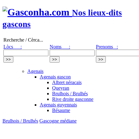
Nos lieux-dits
gascons
Recherche / Cèrca...
Lòcs :
Noms :
Prenoms :
Agenais
Agenais gascon
Albret néracais
Queyran
Brulhois / Brulhés
Rive droite gasconne
Agenais guyennais
Bésaume
Brulhois / Brulhés
Gascogne médiane