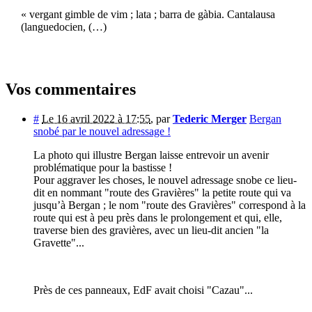
« vergant gimble de vim ; lata ; barra de gàbia. Cantalausa
(languedocien, (…)
Vos commentaires
#
Le 16 avril 2022 à 17:55
,
par
Tederic Merger
Bergan
snobé par le nouvel adressage !
La photo qui illustre Bergan laisse entrevoir un avenir
problématique pour la bastisse !
Pour aggraver les choses, le nouvel adressage snobe ce lieu-
dit en nommant "route des Gravières" la petite route qui va
jusqu’à Bergan ; le nom "route des Gravières" correspond à la
route qui est à peu près dans le prolongement et qui, elle,
traverse bien des gravières, avec un lieu-dit ancien "la
Gravette"...
Près de ces panneaux, EdF avait choisi "Cazau"...