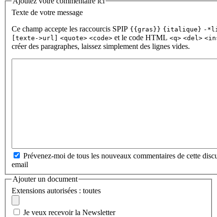
Ajoutez votre commentaire ici
Texte de votre message
Ce champ accepte les raccourcis SPIP
{{gras}}
{italique}
-*l
et le code HTML
[texte->url]
<quote>
<code>
<q>
<del>
<in
créer des paragraphes, laissez simplement des lignes vides.
Prévenez-moi de tous les nouveaux commentaires de cette discu
email
Ajouter un document
Extensions autorisées : toutes
Je veux recevoir la Newsletter