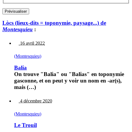
Lòcs (lieux-dits = toponymie, paysage...) de
Montesquieu
:
16 avril 2022
(Montesquieu)
Balia
On trouve "Balia" ou "Balias" en toponymie
gasconne, et on peut y voir un nom en -ar(s),
mais (…)
4 décembre 2020
(Montesquieu)
Le Trouil