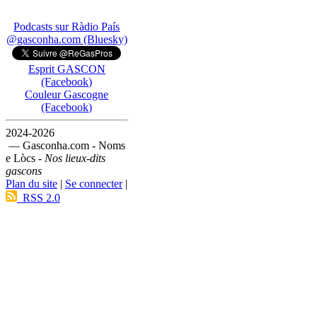
Podcasts sur Ràdio País
@gasconha.com (Bluesky)
Esprit GASCON
(Facebook)
Couleur Gascogne
(Facebook)
2024-2026
— Gasconha.com - Noms
e Lòcs -
Nos lieux-dits
gascons
Plan du site
|
Se connecter
|
RSS 2.0