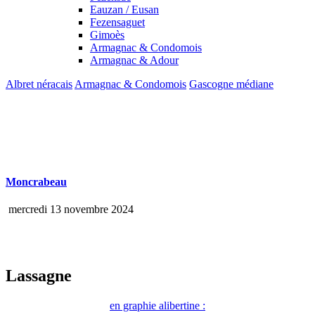
Eauzan / Eusan
Fezensaguet
Gimoès
Armagnac & Condomois
Armagnac & Adour
Albret néracais
Armagnac & Condomois
Gascogne médiane
Moncrabeau
mercredi 13 novembre 2024
Lassagne
en graphie alibertine :