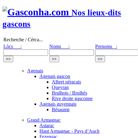
Nos lieux-dits
gascons
Recherche / Cèrca...
Lòcs :
Noms :
Prenoms :
Agenais
Agenais gascon
Albret néracais
Queyran
Brulhois / Brulhés
Rive droite gasconne
Agenais guyennais
Bésaume
Grand Armagnac
Astarac
Haut Armagnac - Pays d’Auch
Fezensac