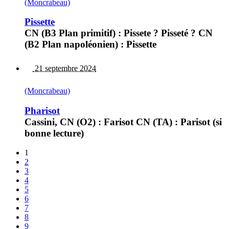
(Moncrabeau)
Pissette
CN (B3 Plan primitif) : Pissete ? Pisseté ? CN
(B2 Plan napoléonien) : Pissette
21 septembre 2024
(Moncrabeau)
Pharisot
Cassini, CN (O2) : Farisot CN (TA) : Parisot (si
bonne lecture)
1
2
3
4
5
6
7
8
9