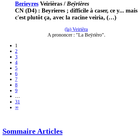
Berieyres
Veirièras
/
Beÿrières
CN (D4) : Beyrieres ; difficile à caser, ce y... mais
c'est plutôt ça, avec la racine veiria, (…)
(la) Veirièra
A prononcer : "La Beÿrièro".
1
2
3
4
5
6
7
8
9
…
31
∞
Sommaire Articles