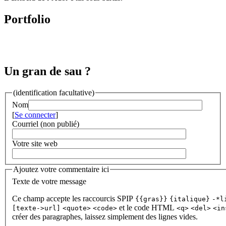
Portfolio
Un gran de sau ?
(identification facultative)
Nom
[
Se connecter
]
Courriel (non publié)
Votre site web
Ajoutez votre commentaire ici
Texte de votre message
Ce champ accepte les raccourcis SPIP
{{gras}}
{italique}
-*l
et le code HTML
[texte->url]
<quote>
<code>
<q>
<del>
<in
créer des paragraphes, laissez simplement des lignes vides.