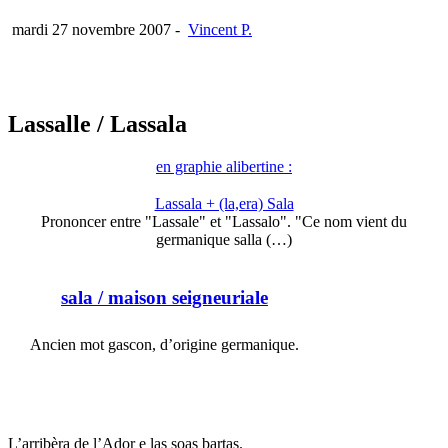
mardi 27 novembre 2007
-
Vincent P.
Lassalle
/ Lassala
en graphie alibertine :
Lassala + (la,era) Sala
Prononcer entre "Lassale" et "Lassalo". "Ce nom vient du
germanique salla (…)
sala
/ maison seigneuriale
Ancien mot gascon, d’origine germanique.
L’arribèra de l’Ador e las soas bartas.