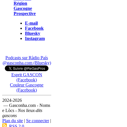
Région
Gascogne
Prospective
E-mail
Facebook
Bluesky
Instagram
Podcasts sur Ràdio País
@gasconha.com (Bluesky)
Esprit GASCON
(Facebook)
Couleur Gascogne
(Facebook)
2024-2026
— Gasconha.com - Noms
e Lòcs -
Nos lieux-dits
gascons
Plan du site
|
Se connecter
|
RSS 2.0