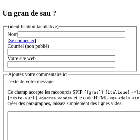
Un gran de sau ?
(identification facultative)
Nom
[
Se connecter
]
Courriel (non publié)
Votre site web
Ajoutez votre commentaire ici
Texte de votre message
Ce champ accepte les raccourcis SPIP
{{gras}}
{italique}
-*l
et le code HTML
[texte->url]
<quote>
<code>
<q>
<del>
<in
créer des paragraphes, laissez simplement des lignes vides.