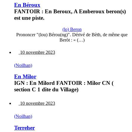
En Béroux
FANTOIR : En Beroux, A Emberoux beron(s)
est une piste.
(lo) Beron
Prononcer "(lou) Bérou(ng)". Dérivé de Bèth, de même que
Beròt : « (…)
10 novembre 2023
(Noilhan)
En Milor
IGN : En Milord FANTOIR : Milor CN (
section C 1 dite du Village)
10 novembre 2023
(Noilhan)
Terreher