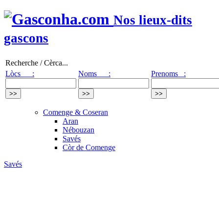
Nos lieux-dits
gascons
Recherche / Cèrca...
Lòcs :
Noms :
Prenoms :
Comenge & Coseran
Aran
Nébouzan
Savés
Còr de Comenge
Savés