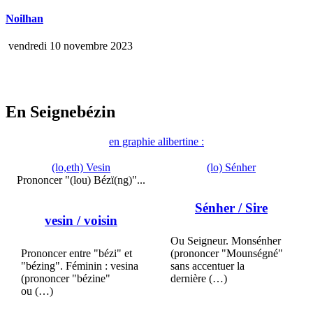
Noilhan
vendredi 10 novembre 2023
En Seignebézin
en graphie alibertine :
(lo,eth) Vesin
(lo) Sénher
Prononcer "(lou) Bézï(ng)"...
Sénher
/ Sire
vesin
/ voisin
Ou Seigneur. Monsénher
Prononcer entre "bézi" et
(prononcer "Mounségné"
"bézing". Féminin : vesina
sans accentuer la
(prononcer "bézine"
dernière (…)
ou (…)