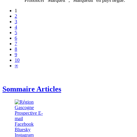
Prononcer "Marquétt" ; "Marqueutt" en pays negue.
1
2
3
4
5
6
7
8
9
10
∞
Sommaire Articles