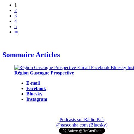
1
2
3
4
5
∞
Sommaire Articles
Région Gascogne Prospective
E-mail
Facebook
Bluesky
Instagram
Podcasts sur Ràdio País
@gasconha.com (Bluesky)