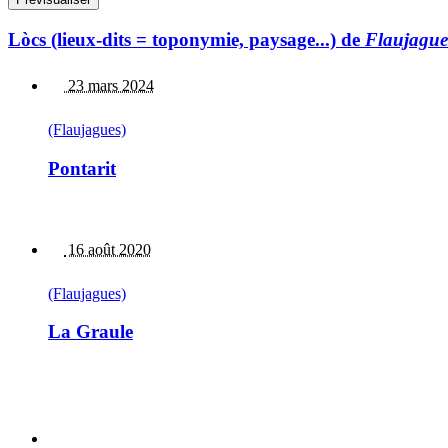
Lòcs (lieux-dits = toponymie, paysage...) de
Flaujague
23 mars 2024
(Flaujagues)
Pontarit
16 août 2020
(Flaujagues)
La Graule