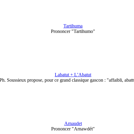
Tartihuma
Prononcer "Tartihumo"
Labatut + L’Abatut
Ph. Soussieux propose, pour ce grand classique gascon : "affaibli, abat
Arnaudet
Prononcer "Arnawdét"