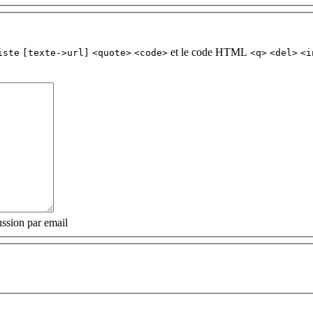
et le code HTML
iste
[texte->url]
<quote>
<code>
<q>
<del>
<i
ssion par email