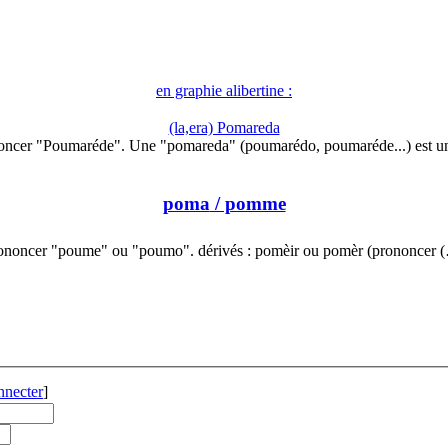
en graphie alibertine :
(la,era) Pomareda
oncer "Poumaréde". Une "pomareda" (poumarédo, poumaréde...) est u
poma
/ pomme
ononcer "poume" ou "poumo". dérivés : pomèir ou pomèr (prononcer 
nnecter
]