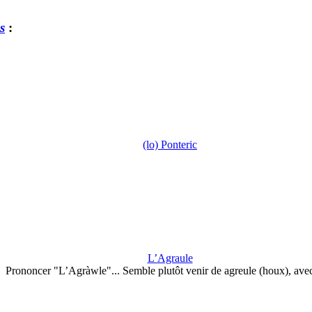
s
:
(lo) Ponteric
L’Agraule
Prononcer "L’Agràwle"... Semble plutôt venir de agreule (houx), ave