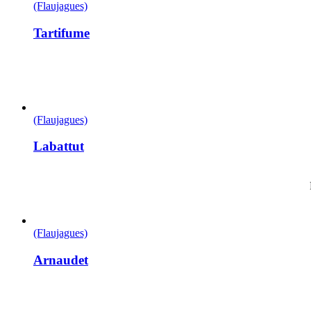
(Flaujagues)
Tartifume
(Flaujagues)
Labattut
(Flaujagues)
Arnaudet