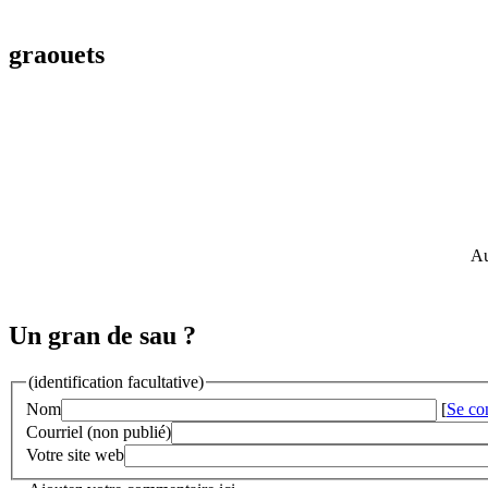
graouets
Au
Un gran de sau ?
(identification facultative)
Nom
[
Se co
Courriel (non publié)
Votre site web