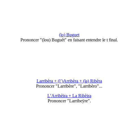
(lo) Buguet
Prononcer "(lou) Buguét" en faisant entendre le t final.
Larribèra + (l’)Arribèra + (la) Ribèra
Prononcer "Larribère", "Larribèro"...
L’Arribèira + La Ribèira
Prononcer "Larribeÿre".