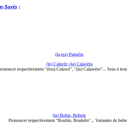
n-Savès
:
(la,era) Paguèra
(lo) Calavèr, (la) Calavèra
rononcer respectivement "(lou) Calawè", "(la) Calawèro"... Sens à tro
(la) Bobia, Bobeia
Prononcer respectivement "Boubïo, Boubéïo"... Variantes de bobe