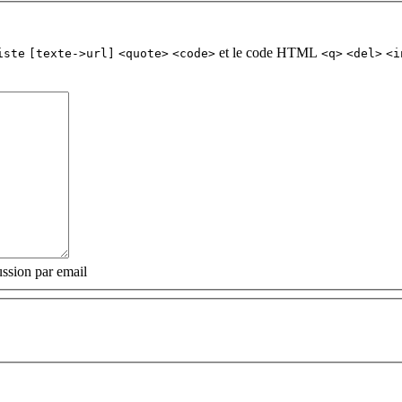
et le code HTML
iste
[texte->url]
<quote>
<code>
<q>
<del>
<i
ssion par email