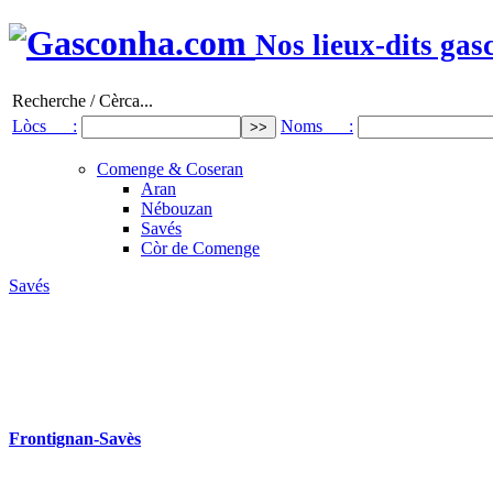
Nos lieux-dits gas
Recherche / Cèrca...
Lòcs :
Noms :
Comenge & Coseran
Aran
Nébouzan
Savés
Còr de Comenge
Savés
Frontignan-Savès