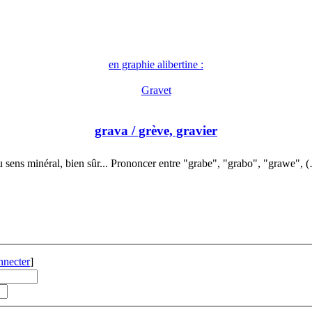
en graphie alibertine :
Gravet
grava
/ grève, gravier
 sens minéral, bien sûr... Prononcer entre "grabe", "grabo", "grawe", 
nnecter
]