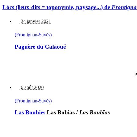
Lòcs (lieux-dits = toponymie, paysage...) de
Frontigna
24 janvier 2021
(Frontignan-Savès)
Paguère du Calaoué
P
6 août 2020
(Frontignan-Savès)
Las Boubies
Las Bobias
/
Las Boubïos