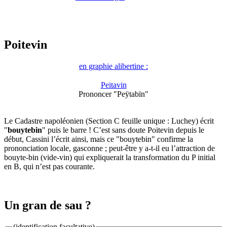
Poitevin
en graphie alibertine :
Peitavin
Prononcer "Peÿtabïn"
Le Cadastre napoléonien (Section C feuille unique : Luchey) écrit
"
bouytebin
" puis le barre ! C’est sans doute Poitevin depuis le
début, Cassini l’écrit ainsi, mais ce "bouytebin" confirme la
prononciation locale, gasconne ; peut-être y a-t-il eu l’attraction de
bouyte-bin (vide-vin) qui expliquerait la transformation du P initial
en B, qui n’est pas courante.
Un gran de sau ?
(identification facultative)