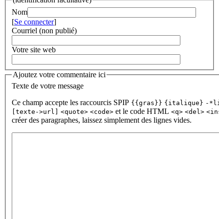
Nom
[
Se connecter
]
Courriel (non publié)
Votre site web
Ajoutez votre commentaire ici
Texte de votre message
Ce champ accepte les raccourcis SPIP
{{gras}}
{italique}
-*l
et le code HTML
[texte->url]
<quote>
<code>
<q>
<del>
<in
créer des paragraphes, laissez simplement des lignes vides.