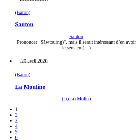
(Baron)
Sauton
Sauton
Prononcer "Sàwtou(ng)", mais il serait intéressant d’en avoir
le sens en (…)
20 avril 2020
(Baron)
La Mouline
(la,era) Molina
1
2
3
4
5
6