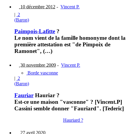
10 décembre 2012
-
Vincent P.
|
2
(Baron)
Paimpois-Lafitte
?
Le nom vient de la famille homonyme dont la
première attestation est "de Pimpoix de
Ramonet", (…)
30 novembre 2009
-
Vincent P.
Borde vasconne
|
2
(Baron)
Fauriar
Hauriar ?
Est-ce une maison "vasconne" ? [Vincent.P]
Cassini semble donner "Fauriard". [Tederic]
Hauriard ?
27 avril 2020