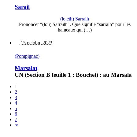
Sarail
(lo,eth) Sarralh
Prononcer "(lou) Sarrailh". Que signifie "sarralh" pour les
hameaux qui (…)
15 octobre 2023
(Pompignac)
Marsalat
CN (Section B feuille 1 : Bouchet) : au Marsala
1
2
3
4
5
6
7
∞