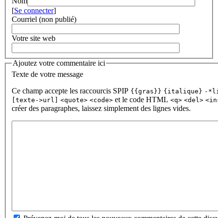
Nom
[
Se connecter
]
Courriel (non publié)
Votre site web
Ajoutez votre commentaire ici
Texte de votre message
Ce champ accepte les raccourcis SPIP
{{gras}}
{italique}
-*l
et le code HTML
[texte->url]
<quote>
<code>
<q>
<del>
<in
créer des paragraphes, laissez simplement des lignes vides.