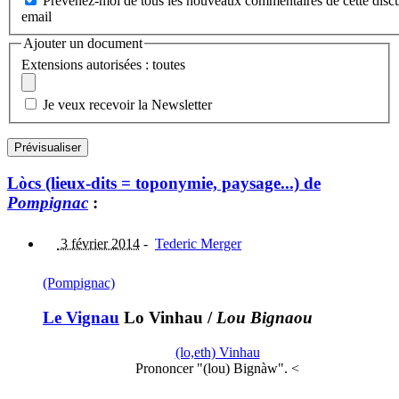
Prévenez-moi de tous les nouveaux commentaires de cette discu
email
Ajouter un document
Extensions autorisées : toutes
Je veux recevoir la Newsletter
Lòcs (lieux-dits = toponymie, paysage...) de
Pompignac
:
3 février 2014
-
Tederic Merger
(Pompignac)
Le Vignau
Lo Vinhau
/
Lou Bignaou
(lo,eth) Vinhau
Prononcer "(lou) Bignàw". <