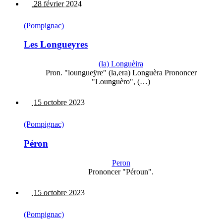
28 février 2024
(Pompignac)
Les Longueyres
(la) Longuèira
Pron. "loungueÿre" (la,era) Longuèra Prononcer
"Lounguèro", (…)
15 octobre 2023
(Pompignac)
Péron
Peron
Prononcer "Péroun".
15 octobre 2023
(Pompignac)