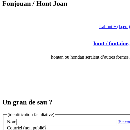
Fonjouan
/ Hont Joan
Lahont + (la,era
hont
/ fontaine,
hontan ou hondan seraient d’autres formes,
Un gran de sau ?
(identification facultative)
Nom
[
Se co
Courriel (non publié)