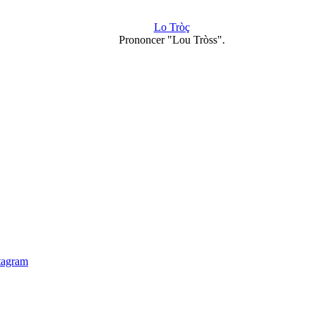
Lo Tròç
Prononcer "Lou Tròss".