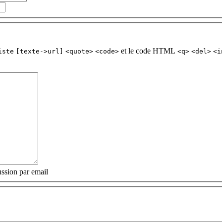
et le code HTML
iste
[texte->url]
<quote>
<code>
<q>
<del>
<i
ssion par email