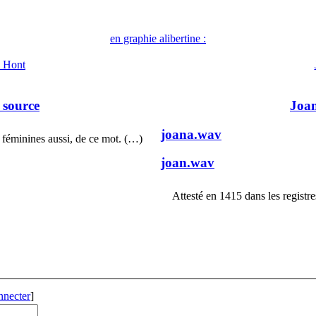
en graphie alibertine :
) Hont
 source
Joa
joana.wav
 féminines aussi, de ce mot. (…)
joan.wav
Attesté en 1415 dans les registr
nnecter
]