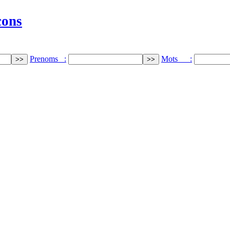
cons
Prenoms :
Mots :