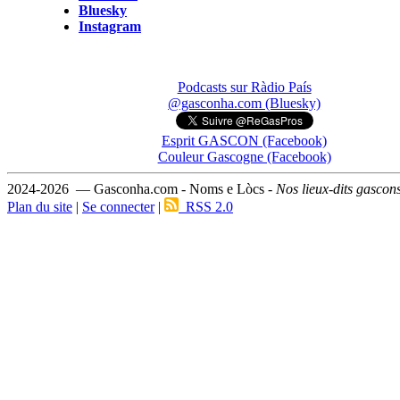
Bluesky
Instagram
Podcasts sur Ràdio País
@gasconha.com (Bluesky)
Esprit GASCON (Facebook)
Couleur Gascogne (Facebook)
2024-2026 — Gasconha.com - Noms e Lòcs -
Nos lieux-dits gascon
Plan du site
|
Se connecter
|
RSS 2.0