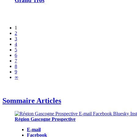
Grand Tros
1
2
3
4
5
6
7
8
9
∞
Sommaire Articles
Région Gascogne Prospective
E-mail
Facebook