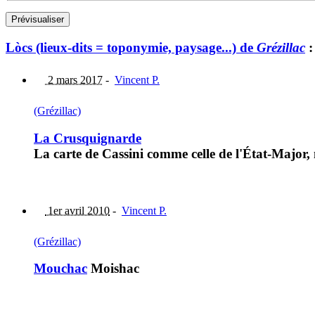
Lòcs (lieux-dits = toponymie, paysage...) de
Grézillac
:
2 mars 2017
-
Vincent P.
(Grézillac)
La Crusquignarde
La carte de Cassini comme celle de l'État-Major
1er avril 2010
-
Vincent P.
(Grézillac)
Mouchac
Moishac