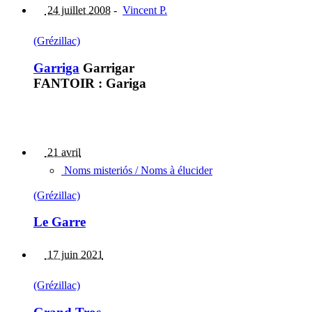
24 juillet 2008
-
Vincent P.
(Grézillac)
Garriga
Garrigar
FANTOIR : Gariga
21 avril
Noms misteriós / Noms à élucider
(Grézillac)
Le Garre
17 juin 2021
(Grézillac)