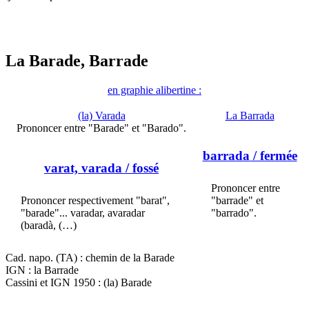
La Barade, Barrade
en graphie alibertine :
(la) Varada
La Barrada
Prononcer entre "Barade" et "Barado".
barrada
/ fermée
varat, varada
/ fossé
Prononcer entre
Prononcer respectivement "barat",
"barrade" et
"barade"... varadar, avaradar
"barrado".
(baradà, (…)
Cad. napo. (TA) : chemin de la Barade
IGN : la Barrade
Cassini et IGN 1950 : (la) Barade