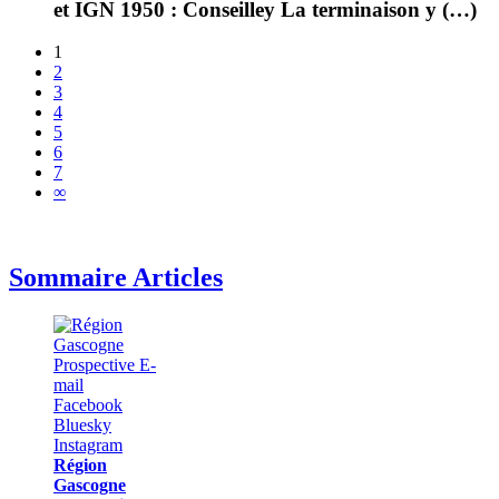
et IGN 1950 : Conseilley La terminaison y (…)
1
2
3
4
5
6
7
∞
Sommaire Articles
Région
Gascogne