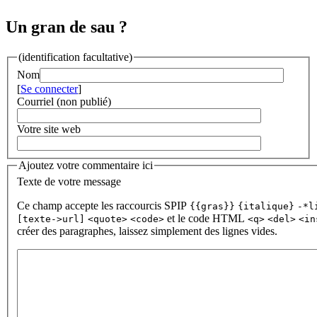
Un gran de sau ?
(identification facultative)
Nom
[
Se connecter
]
Courriel (non publié)
Votre site web
Ajoutez votre commentaire ici
Texte de votre message
Ce champ accepte les raccourcis SPIP
{{gras}}
{italique}
-*l
et le code HTML
[texte->url]
<quote>
<code>
<q>
<del>
<in
créer des paragraphes, laissez simplement des lignes vides.