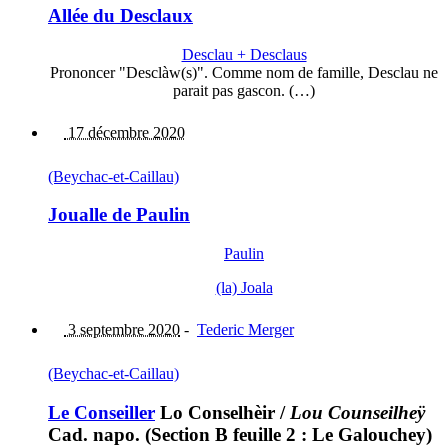
Allée du Desclaux
Desclau + Desclaus
Prononcer "Desclàw(s)". Comme nom de famille, Desclau ne
parait pas gascon. (…)
17 décembre 2020
(Beychac-et-Caillau)
Joualle de Paulin
Paulin
(la) Joala
3 septembre 2020
-
Tederic Merger
(Beychac-et-Caillau)
Le Conseiller
Lo Conselhèir
/
Lou Counseilheÿ
Cad. napo. (Section B feuille 2 : Le Galouchey)