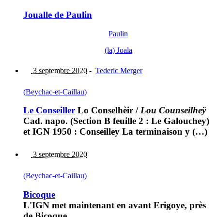
Joualle de Paulin
Paulin
(la) Joala
3 septembre 2020
-
Tederic Merger
(Beychac-et-Caillau)
Le Conseiller
Lo Conselhèir
/
Lou Counseilheÿ
Cad. napo. (Section B feuille 2 : Le Galouchey)
et IGN 1950 : Conseilley La terminaison y (…)
3 septembre 2020
(Beychac-et-Caillau)
Bicoque
L'IGN met maintenant en avant Erigoye, près
de Bicoque.