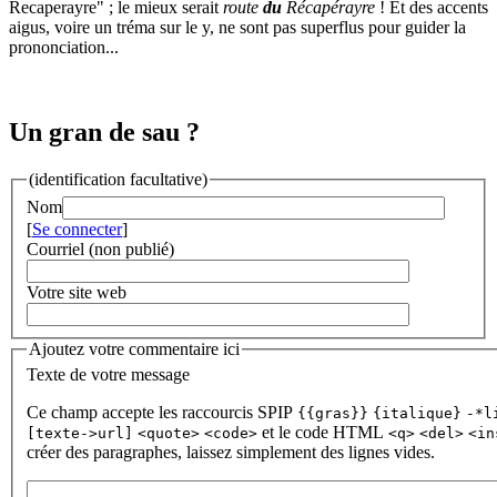
Recaperayre" ; le mieux serait
route
du
Récapérayre
! Et des accents
aigus, voire un tréma sur le y, ne sont pas superflus pour guider la
prononciation...
Un gran de sau ?
(identification facultative)
Nom
[
Se connecter
]
Courriel (non publié)
Votre site web
Ajoutez votre commentaire ici
Texte de votre message
Ce champ accepte les raccourcis SPIP
{{gras}}
{italique}
-*l
et le code HTML
[texte->url]
<quote>
<code>
<q>
<del>
<in
créer des paragraphes, laissez simplement des lignes vides.