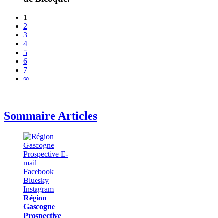
1
2
3
4
5
6
7
∞
Sommaire Articles
Région
Gascogne
Prospective