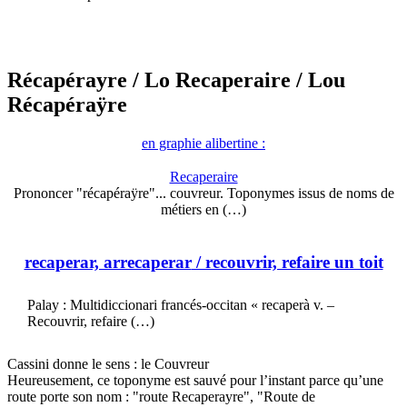
Récapérayre
/ Lo Recaperaire
/ Lou
Récapéraÿre
en graphie alibertine :
Recaperaire
Prononcer "récapéraÿre"... couvreur. Toponymes issus de noms de
métiers en (…)
recaperar, arrecaperar
/ recouvrir, refaire un toit
Palay : Multidiccionari francés-occitan « recaperà v. –
Recouvrir, refaire (…)
Cassini donne le sens : le Couvreur
Heureusement, ce toponyme est sauvé pour l’instant parce qu’une
route porte son nom : "route Recaperayre", "Route de