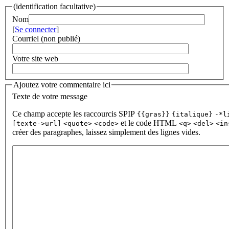
(identification facultative)
Nom
[
Se connecter
]
Courriel (non publié)
Votre site web
Ajoutez votre commentaire ici
Texte de votre message
Ce champ accepte les raccourcis SPIP
{{gras}}
{italique}
-*l
et le code HTML
[texte->url]
<quote>
<code>
<q>
<del>
<in
créer des paragraphes, laissez simplement des lignes vides.