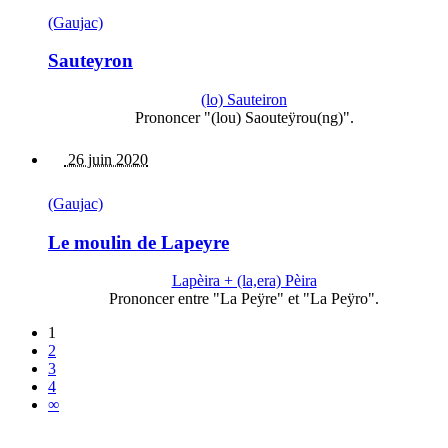
(Gaujac)
Sauteyron
(lo) Sauteiron
Prononcer "(lou) Saouteÿrou(ng)".
26 juin 2020
(Gaujac)
Le moulin de Lapeyre
Lapèira + (la,era) Pèira
Prononcer entre "La Peÿre" et "La Peÿro".
1
2
3
4
∞