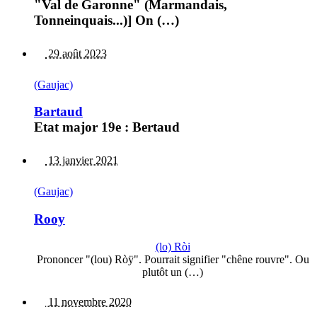
"Val de Garonne" (Marmandais,
Tonneinquais...)] On (…)
29 août 2023
(Gaujac)
Bartaud
Etat major 19e : Bertaud
13 janvier 2021
(Gaujac)
Rooy
(lo) Ròi
Prononcer "(lou) Ròÿ". Pourrait signifier "chêne rouvre". Ou
plutôt un (…)
11 novembre 2020