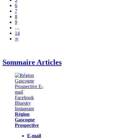
6
7
8
9
…
14
∞
Sommaire Articles
Région
Gascogne
Prospective
E-mail