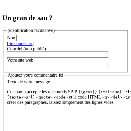
Un gran de sau ?
(identification facultative)
Nom
[
Se connecter
]
Courriel (non publié)
Votre site web
Ajoutez votre commentaire ici
Texte de votre message
Ce champ accepte les raccourcis SPIP
{{gras}}
{italique}
-*l
et le code HTML
[texte->url]
<quote>
<code>
<q>
<del>
<in
créer des paragraphes, laissez simplement des lignes vides.