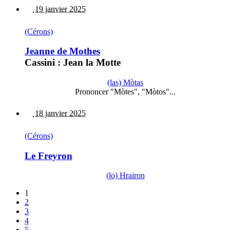
19 janvier 2025
(Cérons)
Jeanne de Mothes
Cassini : Jean la Motte
(las) Mòtas
Prononcer "Mòtes", "Mòtos"...
18 janvier 2025
(Cérons)
Le Freyron
(lo) Hrairon
1
2
3
4
5