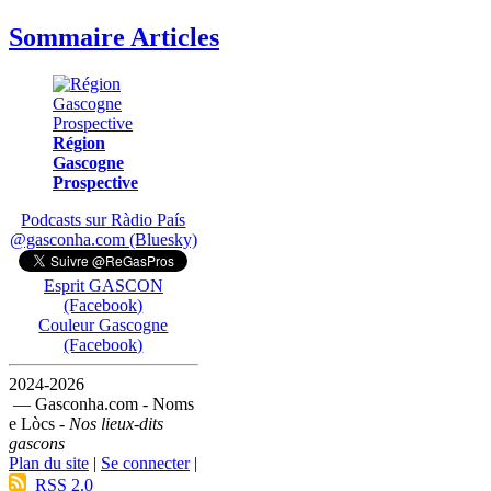
Sommaire Articles
Région
Gascogne
Prospective
Podcasts sur Ràdio País
@gasconha.com (Bluesky)
Esprit GASCON
(Facebook)
Couleur Gascogne
(Facebook)
2024-2026
— Gasconha.com - Noms
e Lòcs -
Nos lieux-dits
gascons
Plan du site
|
Se connecter
|
RSS 2.0