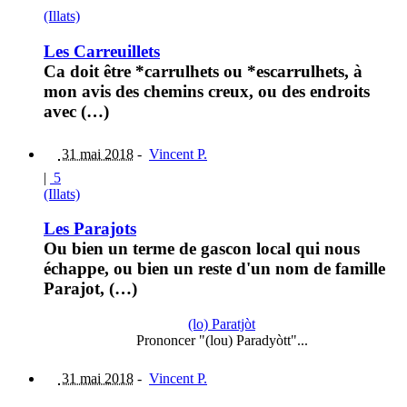
(Illats)
Les Carreuillets
Ca doit être *carrulhets ou *escarrulhets, à
mon avis des chemins creux, ou des endroits
avec (…)
31 mai 2018
-
Vincent P.
|
5
(Illats)
Les Parajots
Ou bien un terme de gascon local qui nous
échappe, ou bien un reste d'un nom de famille
Parajot, (…)
(lo) Paratjòt
Prononcer "(lou) Paradyòtt"...
31 mai 2018
-
Vincent P.