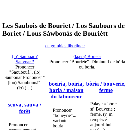
Les Saubois de Bouriet
/ Los Sauboars de
Boriet
/ Lous Sàwbouàs de Bouriétt
en graphie alibertine :
(lo) Sauboar ?
(la,era) Borieta
Sauvoar ?
Prononcer "Bouriéte". Diminutif de bòria
Prononcer
ou boria.
"Saoubouà". (lo)
Saubonar Prononcer "
(lou) Saoubounà".
boeiria, boiria,
bòria
/ bouverie,
(lo) (…)
boria
/ maison
ferme
du laboureur
Palay : « bòrie
seuva, sauva
/
sf. Bouverie ;
Prononcer
forêt
ferme, (v. m.
"boueÿrie"...
remplacé
variante :
Prononcer
aujourd’hui
boiria
respectivement
par (…)