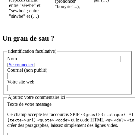
(prononcer
entre "séwbe" et
"bouÿrie"...),
"séwbo" ; entre
"sàwbe" et (…)
Un gran de sau ?
(identification facultative)
Nom
[
Se connecter
]
Courriel (non publié)
Votre site web
Ajoutez votre commentaire ici
Texte de votre message
Ce champ accepte les raccourcis SPIP
{{gras}}
{italique}
-*l
et le code HTML
[texte->url]
<quote>
<code>
<q>
<del>
<in
créer des paragraphes, laissez simplement des lignes vides.