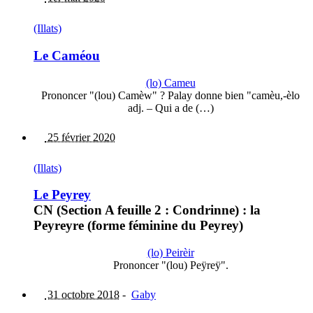
(Illats)
Le Caméou
(lo) Cameu
Prononcer "(lou) Camèw" ? Palay donne bien "camèu,-èlo
adj. – Qui a de (…)
25 février 2020
(Illats)
Le Peyrey
CN (Section A feuille 2 : Condrinne) : la
Peyreyre (forme féminine du Peyrey)
(lo) Peirèir
Prononcer "(lou) Peÿreÿ".
31 octobre 2018
-
Gaby