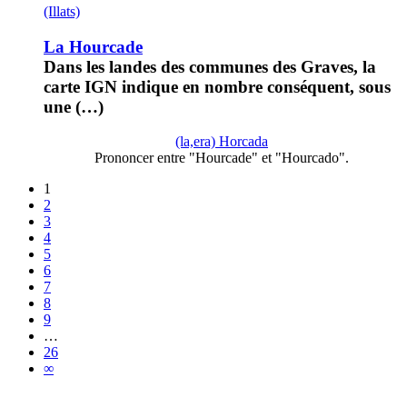
(Illats)
La Hourcade
Dans les landes des communes des Graves, la
carte IGN indique en nombre conséquent, sous
une (…)
(la,era) Horcada
Prononcer entre "Hourcade" et "Hourcado".
1
2
3
4
5
6
7
8
9
…
26
∞