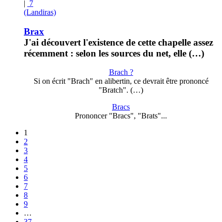
|
7
(Landiras)
Brax
J'ai découvert l'existence de cette chapelle assez
récemment : selon les sources du net, elle (…)
Brach ?
Si on écrit "Brach" en alibertin, ce devrait être prononcé
"Bratch". (…)
Bracs
Prononcer "Bracs", "Brats"...
1
2
3
4
5
6
7
8
9
…
37