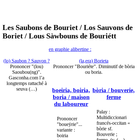
Les Saubons de Bouriet
/ Los Sauvons de
Boriet
/ Lous Sàwbouns de Bouriétt
en graphie alibertine :
(lo) Saubon ? Sauvon ?
(la,era) Borieta
Prononcer "(lou)
Prononcer "Bouriéte". Diminutif de bòria
Saoubou(ng)".
ou boria.
Gasconha.com l’a
longtemps rattaché à
seuva (…)
boeiria, boiria,
bòria
/ bouverie,
boria
/ maison
ferme
du laboureur
Palay :
Multidiccionari
Prononcer
francés-occitan «
"boueÿrie"...
bòrie sf.
variante :
Bouverie ;
boiria
ferme, (v. (…)