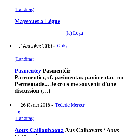
(Landiras)
Maysouét à Lègue
(la) Lega
14 octobre 2019
-
Gaby
(Landiras)
Pasmentey
Pasmentèir
Parementier, cf. pasimentar, pavimentar, rue
Permentade... Je crois me souvenir d'une
discussion (…)
26 février 2018
-
Tederic Merger
|
9
(Landiras)
Aoux Cailloubaoua
Aus Calhavars
/
Aous