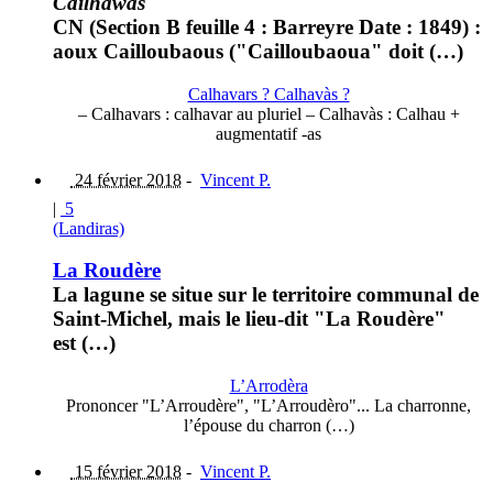
Cailhawàs
CN (Section B feuille 4 : Barreyre Date : 1849) :
aoux Cailloubaous ("Cailloubaoua" doit (…)
Calhavars ? Calhavàs ?
– Calhavars : calhavar au pluriel – Calhavàs : Calhau +
augmentatif -as
24 février 2018
-
Vincent P.
|
5
(Landiras)
La Roudère
La lagune se situe sur le territoire communal de
Saint-Michel, mais le lieu-dit "La Roudère"
est (…)
L’Arrodèra
Prononcer "L’Arroudère", "L’Arroudèro"... La charronne,
l’épouse du charron (…)
15 février 2018
-
Vincent P.