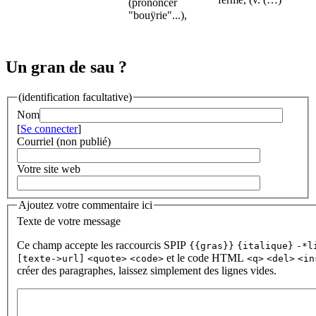
(prononcer
"bouÿrie"...),
Un gran de sau ?
(identification facultative)
Nom
[
Se connecter
]
Courriel (non publié)
Votre site web
Ajoutez votre commentaire ici
Texte de votre message
Ce champ accepte les raccourcis SPIP
{{gras}}
{italique}
-*l
et le code HTML
[texte->url]
<quote>
<code>
<q>
<del>
<in
créer des paragraphes, laissez simplement des lignes vides.