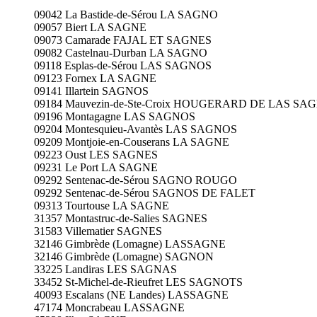
09042 La Bastide-de-Sérou LA SAGNO
09057 Biert LA SAGNE
09073 Camarade FAJAL ET SAGNES
09082 Castelnau-Durban LA SAGNO
09118 Esplas-de-Sérou LAS SAGNOS
09123 Fornex LA SAGNE
09141 Illartein SAGNOS
09184 Mauvezin-de-Ste-Croix HOUGERARD DE LAS SA
09196 Montagagne LAS SAGNOS
09204 Montesquieu-Avantès LAS SAGNOS
09209 Montjoie-en-Couserans LA SAGNE
09223 Oust LES SAGNES
09231 Le Port LA SAGNE
09292 Sentenac-de-Sérou SAGNO ROUGO
09292 Sentenac-de-Sérou SAGNOS DE FALET
09313 Tourtouse LA SAGNE
31357 Montastruc-de-Salies SAGNES
31583 Villematier SAGNES
32146 Gimbrède (Lomagne) LASSAGNE
32146 Gimbrède (Lomagne) SAGNON
33225 Landiras LES SAGNAS
33452 St-Michel-de-Rieufret LES SAGNOTS
40093 Escalans (NE Landes) LASSAGNE
47174 Moncrabeau LASSAGNE