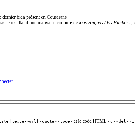
ce dernier bien présent en Couserans.
as le résultat d’une mauvaise coupure de
lous Hagnas / los Hanhars
; 
nnecter
]
et le code HTML
iste
[texte->url]
<quote>
<code>
<q>
<del>
<i