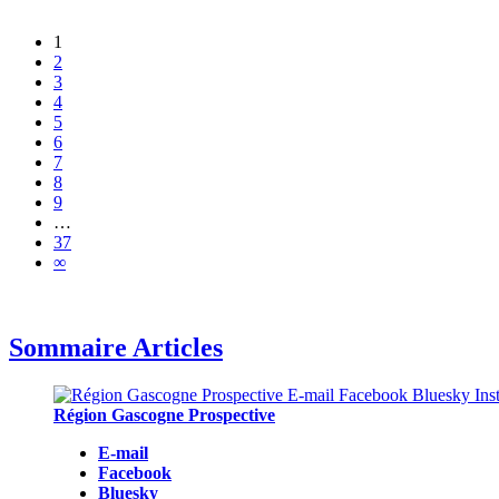
1
2
3
4
5
6
7
8
9
…
37
∞
Sommaire Articles
Région Gascogne Prospective
E-mail
Facebook
Bluesky