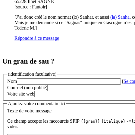
65228 Ilhet SAGNE
[source : Fantoir]
[J’ai donc créé le nom normat (lo) Sanhar, et aussi
(la) Sanha
, 
Mais je me demande si ce "Sagnas" unique en Gascogne n’est p
Tederic M.]
Répondre à ce message
Un gran de sau ?
(identification facultative)
Nom
[
Se co
Courriel (non publié)
Votre site web
Ajoutez votre commentaire ici
Texte de votre message
Ce champ accepte les raccourcis SPIP
{{gras}}
{italique}
-*l
vides.