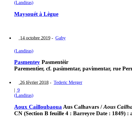
(Landiras)
Maysouét à Lègue
14 octobre 2019
-
Gaby
(Landiras)
Pasmentey
Pasmentèir
Parementier, cf. pasimentar, pavimentar, rue Per
26 février 2018
-
Tederic Merger
|
9
(Landiras)
Aoux Cailloubaoua
Aus Calhavars
/
Aous Cailh
CN (Section B feuille 4 : Barreyre Date : 1849)