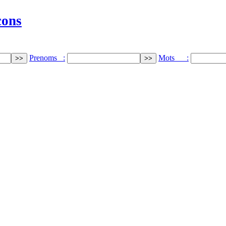
cons
Prenoms :
Mots :