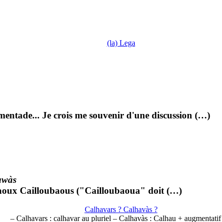
(la) Lega
mentade... Je crois me souvenir d'une discussion (…)
awàs
 : aoux Cailloubaous ("Cailloubaoua" doit (…)
Calhavars ? Calhavàs ?
– Calhavars : calhavar au pluriel – Calhavàs : Calhau + augmentatif