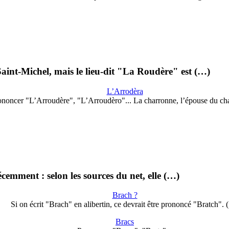
Saint-Michel, mais le lieu-dit "La Roudère" est (…)
L’Arrodèra
ononcer "L’Arroudère", "L’Arroudèro"... La charronne, l’épouse du ch
récemment : selon les sources du net, elle (…)
Brach ?
Si on écrit "Brach" en alibertin, ce devrait être prononcé "Bratch".
Bracs