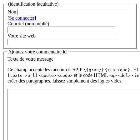
(identification facultative)
Nom
[
Se connecter
]
Courriel (non publié)
Votre site web
Ajoutez votre commentaire ici
Texte de votre message
Ce champ accepte les raccourcis SPIP
{{gras}}
{italique}
-*l
et le code HTML
[texte->url]
<quote>
<code>
<q>
<del>
<in
créer des paragraphes, laissez simplement des lignes vides.