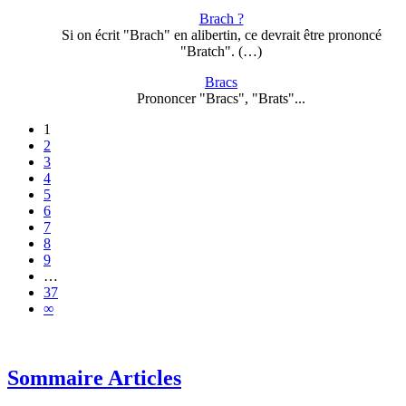
Brach ?
Si on écrit "Brach" en alibertin, ce devrait être prononcé
"Bratch". (…)
Bracs
Prononcer "Bracs", "Brats"...
1
2
3
4
5
6
7
8
9
…
37
∞
Sommaire Articles