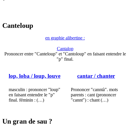
Canteloup
en graphie alibertine :
Cantalop
Prononcer entre "Canteloup" et "Cantoloup" en faisant entendre le
"p" final.
lop, loba
/ loup, louve
cantar
/ chanter
masculin : prononcer "loup"
Prononcer "canntà". mots
en faisant entendre le "p"
parents : cant (prononcer
final. féminin : (…)
"cannt") : chant (…)
Un gran de sau ?