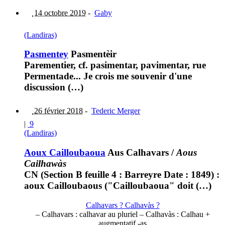
14 octobre 2019
-
Gaby
(Landiras)
Pasmentey
Pasmentèir
Parementier, cf. pasimentar, pavimentar, rue
Permentade... Je crois me souvenir d'une
discussion (…)
26 février 2018
-
Tederic Merger
|
9
(Landiras)
Aoux Cailloubaoua
Aus Calhavars
/
Aous
Cailhawàs
CN (Section B feuille 4 : Barreyre Date : 1849) :
aoux Cailloubaous ("Cailloubaoua" doit (…)
Calhavars ? Calhavàs ?
– Calhavars : calhavar au pluriel – Calhavàs : Calhau +
augmentatif -as