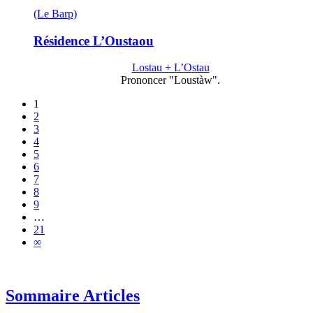
(Le Barp)
Résidence L’Oustaou
Lostau + L’Ostau
Prononcer "Loustàw".
1
2
3
4
5
6
7
8
9
…
21
∞
Sommaire Articles