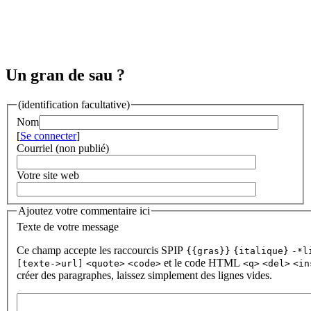
Un gran de sau ?
(identification facultative)
Nom
[
Se connecter
]
Courriel (non publié)
Votre site web
Ajoutez votre commentaire ici
Texte de votre message
Ce champ accepte les raccourcis SPIP
{{gras}}
{italique}
-*l
et le code HTML
[texte->url]
<quote>
<code>
<q>
<del>
<in
créer des paragraphes, laissez simplement des lignes vides.