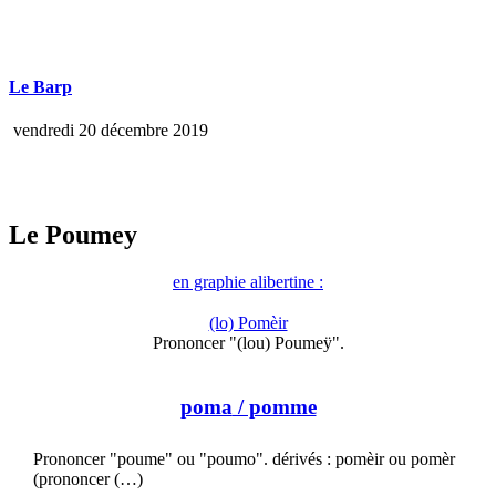
Le Barp
vendredi 20 décembre 2019
Le Poumey
en graphie alibertine :
(lo) Pomèir
Prononcer "(lou) Poumeÿ".
poma
/ pomme
Prononcer "poume" ou "poumo". dérivés : pomèir ou pomèr
(prononcer (…)