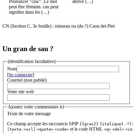
Prononcer "càw". Le mot
dérivé (…)
peut être féminin. cau peut
signifier dans les (…)
CN (Section C, 3e feuille) : ruisseau ou (du ?) Caou det Piet
Un gran de sau ?
(identification facultative)
Nom
[
Se connecter
]
Courriel (non publié)
Votre site web
Ajoutez votre commentaire ici
Texte de votre message
Ce champ accepte les raccourcis SPIP
{{gras}}
{italique}
-*l
et le code HTML
[texte->url]
<quote>
<code>
<q>
<del>
<in