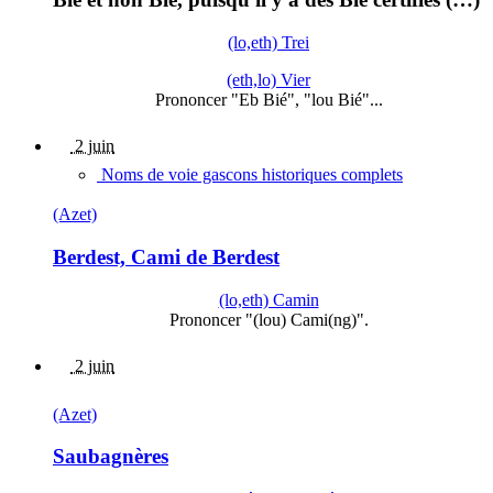
(lo,eth) Trei
(eth,lo) Vier
Prononcer "Eb Bié", "lou Bié"...
2 juin
Noms de voie gascons historiques complets
(Azet)
Berdest, Cami de Berdest
(lo,eth) Camin
Prononcer "(lou) Cami(ng)".
2 juin
(Azet)
Saubagnères