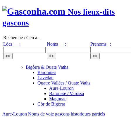
Nos lieux-dits
gascons
Recherche / Cèrca...
Lòcs :
Noms :
Prenoms :
Bigòrra & Quate Vaths
Baronnies
Lavedan
Quatre Vallées / Quate Vaths
Aure-Louron
Barousse / Varossa
Magnoac
Còr de Bigòrra
Aure-Louron
Noms de voie gascons historiques partiels