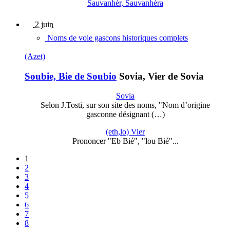
Sauvanhèr, Sauvanhèra
2 juin
Noms de voie gascons historiques complets
(Azet)
Soubie, Bie de Soubio
Sovia, Vier de Sovia
Sovia
Selon J.Tosti, sur son site des noms, "Nom d’origine
gasconne désignant (…)
(eth,lo) Vier
Prononcer "Eb Bié", "lou Bié"...
1
2
3
4
5
6
7
8