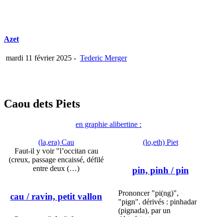
Azet
mardi 11 février 2025
-
Tederic Merger
Caou dets Piets
en graphie alibertine :
(la,era) Cau
(lo,eth) Piet
Faut-il y voir "l’occitan cau
(creux, passage encaissé, défilé
entre deux (…)
pin, pinh
/ pin
Prononcer "pi(ng)",
cau
/ ravin, petit vallon
"pign". dérivés : pinhadar
(pignada), par un