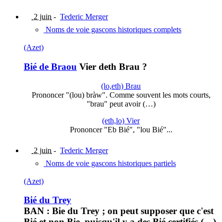
2 juin
-
Tederic Merger
Noms de voie gascons historiques complets
(Azet)
Bié de Braou
Vier deth Brau ?
(lo,eth) Brau
Prononcer "(lou) bràw". Comme souvent les mots courts,
"brau" peut avoir (…)
(eth,lo) Vier
Prononcer "Eb Bié", "lou Bié"...
2 juin
-
Tederic Merger
Noms de voie gascons historiques partiels
(Azet)
Bié du Trey
BAN : Bie du Trey ; on peut supposer que c'est
Bié et non Bie, puisqu'il y a des Bié certifiés (…)