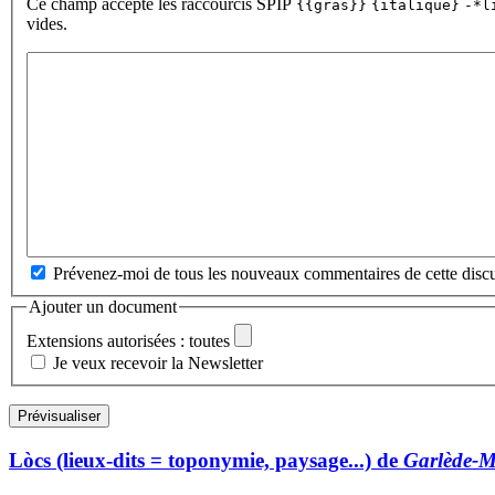
Ce champ accepte les raccourcis SPIP
{{gras}}
{italique}
-*l
vides.
Prévenez-moi de tous les nouveaux commentaires de cette discu
Ajouter un document
Extensions autorisées : toutes
Je veux recevoir la Newsletter
Lòcs (lieux-dits = toponymie, paysage...) de
Garlède-