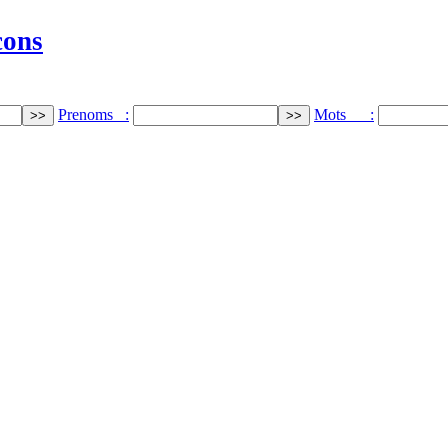
cons
Prenoms :
Mots :