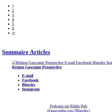
1
2
3
4
5
6
∞
Sommaire Articles
Région Gascogne Prospective
E-mail
Facebook
Bluesky
Instagram
Podcasts sur Ràdio País
@gasconha.com (Bluesky)