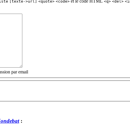
et le code HTML
iste
[texte->url]
<quote>
<code>
<q>
<del>
<i
ssion par email
Mondebat
: