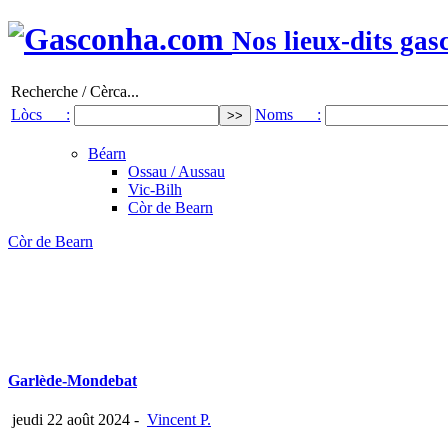
Nos lieux-dits gas
Recherche / Cèrca...
Lòcs :
Noms :
Béarn
Ossau / Aussau
Vic-Bilh
Còr de Bearn
Còr de Bearn
Garlède-Mondebat
jeudi 22 août 2024
-
Vincent P.