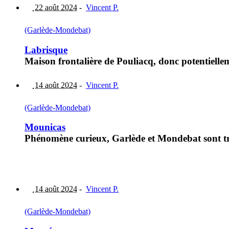
22 août 2024
-
Vincent P.
(Garlède-Mondebat)
Labrisque
Maison frontalière de Pouliacq, donc potentiellem
14 août 2024
-
Vincent P.
(Garlède-Mondebat)
Mounicas
Phénomène curieux, Garlède et Mondebat sont tr
14 août 2024
-
Vincent P.
(Garlède-Mondebat)