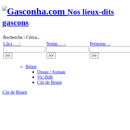
Nos lieux-dits
gascons
Recherche / Cèrca...
Lòcs :
Noms :
Prenoms :
Béarn
Ossau / Aussau
Vic-Bilh
Còr de Bearn
Còr de Bearn