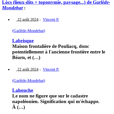
Lòcs (lieux-dits = toponymie, paysage...) de
Garlède-
Mondebat
:
22 août 2024
-
Vincent P.
(Garlède-Mondebat)
Labrisque
Maison frontalière de Pouliacq, donc
potentiellement à l'ancienne frontière entre le
Béarn, et (…)
22 août 2024
-
Vincent P.
(Garlède-Mondebat)
Lahouche
Le nom ne figure que sur le cadastre
napoléonien. Signification qui m'échappe.
À (…)