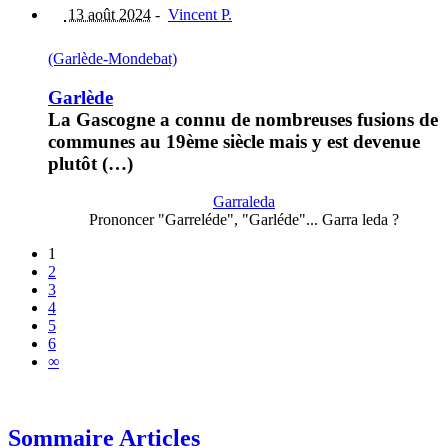
13 août 2024
-
Vincent P.
(Garlède-Mondebat)
Garlède
La Gascogne a connu de nombreuses fusions de
communes au 19ème siècle mais y est devenue
plutôt (…)
Garraleda
Prononcer "Garreléde", "Garléde"... Garra leda ?
1
2
3
4
5
6
∞
Sommaire Articles