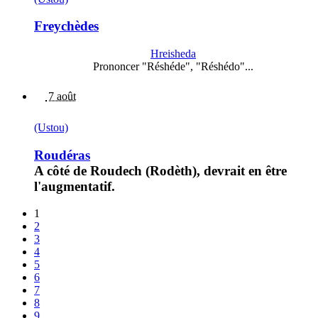
Freychèdes
Hreisheda
Prononcer "Réshéde", "Réshédo"...
7 août
(Ustou)
Roudéras
A côté de Roudech (Rodèth), devrait en être
l'augmentatif.
1
2
3
4
5
6
7
8
9