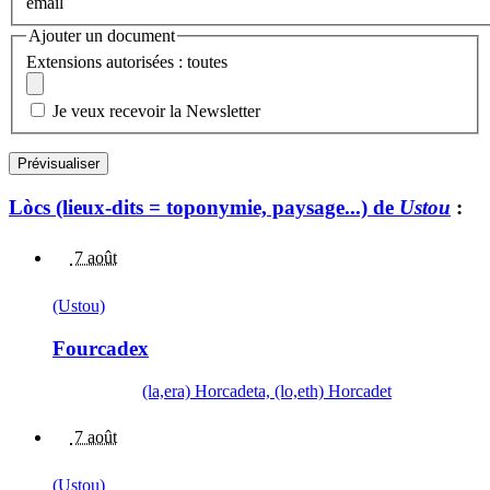
email
Ajouter un document
Extensions autorisées : toutes
Je veux recevoir la Newsletter
Lòcs (lieux-dits = toponymie, paysage...) de
Ustou
:
7 août
(Ustou)
Fourcadex
(la,era) Horcadeta, (lo,eth) Horcadet
7 août
(Ustou)