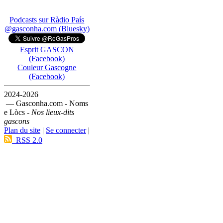
Podcasts sur Ràdio País
@gasconha.com (Bluesky)
Esprit GASCON
(Facebook)
Couleur Gascogne
(Facebook)
2024-2026
— Gasconha.com - Noms
e Lòcs -
Nos lieux-dits
gascons
Plan du site
|
Se connecter
|
RSS 2.0