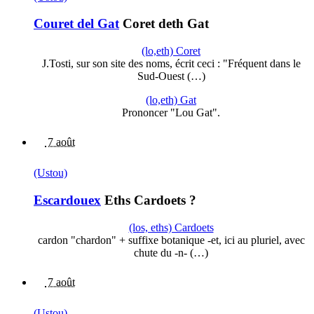
Couret del Gat
Coret deth Gat
(lo,eth) Coret
J.Tosti, sur son site des noms, écrit ceci : "Fréquent dans le
Sud-Ouest (…)
(lo,eth) Gat
Prononcer "Lou Gat".
7 août
(Ustou)
Escardouex
Eths Cardoets ?
(los, eths) Cardoets
cardon "chardon" + suffixe botanique -et, ici au pluriel, avec
chute du -n- (…)
7 août
(Ustou)