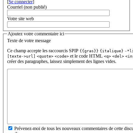
[
Se connecter
]
Courriel (non publié)
Votre site web
Ajoutez votre commentaire ici
Texte de votre message
Ce champ accepte les raccourcis SPIP
{{gras}}
{italique}
-*l
et le code HTML
[texte->url]
<quote>
<code>
<q>
<del>
<in
créer des paragraphes, laissez simplement des lignes vides.
Prévenez-moi de tous les nouveaux commentaires de cette discu