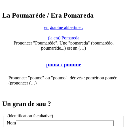
La Poumaréde
/ Era Pomareda
en graphie alibertine :
(la,era) Pomareda
Prononcer "Poumaréde". Une "pomareda" (poumarédo,
poumaréde...) est un (…)
poma
/ pomme
Prononcer "poume" ou "poumo". dérivés : pomèir ou pomèr
(prononcer (…)
Un gran de sau ?
(identification facultative)
Nom