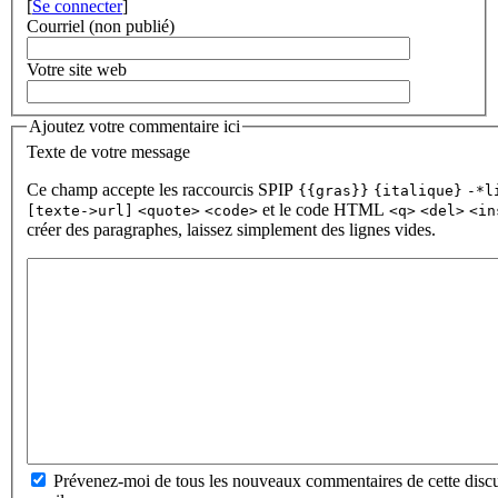
[
Se connecter
]
Courriel (non publié)
Votre site web
Ajoutez votre commentaire ici
Texte de votre message
Ce champ accepte les raccourcis SPIP
{{gras}}
{italique}
-*l
et le code HTML
[texte->url]
<quote>
<code>
<q>
<del>
<in
créer des paragraphes, laissez simplement des lignes vides.
Prévenez-moi de tous les nouveaux commentaires de cette discu