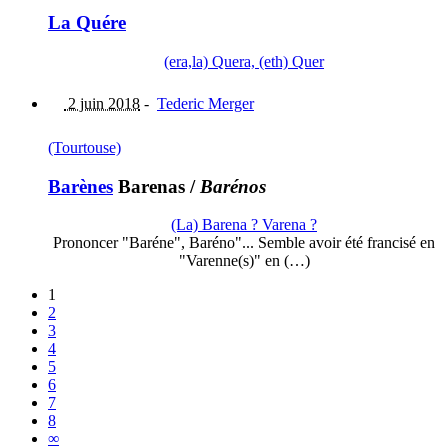
La Quére
(era,la) Quera, (eth) Quer
2 juin 2018
-
Tederic Merger
(Tourtouse)
Barènes
Barenas
/
Barénos
(La) Barena ? Varena ?
Prononcer "Baréne", Baréno"... Semble avoir été francisé en
"Varenne(s)" en (…)
1
2
3
4
5
6
7
8
∞