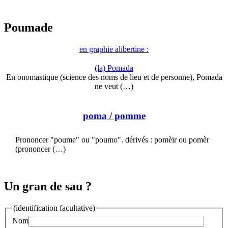
Poumade
en graphie alibertine :
(la) Pomada
En onomastique (science des noms de lieu et de personne), Pomada
ne veut (…)
poma
/ pomme
Prononcer "poume" ou "poumo". dérivés : pomèir ou pomèr
(prononcer (…)
Un gran de sau ?
(identification facultative)
Nom